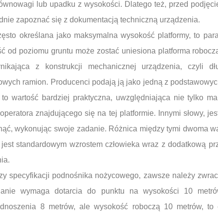
równowagi lub upadku z wysokości. Dlatego też, przed podjęci
adnie zapoznać się z dokumentacją techniczną urządzenia.
sto określana jako maksymalna wysokość platformy, to param
ść od poziomu gruntu może zostać uniesiona platforma robocza
ikająca z konstrukcji mechanicznej urządzenia, czyli dł
cowych ramion. Producenci podają ją jako jedną z podstawowyc
to wartość bardziej praktyczna, uwzględniająca nie tylko m
 operatora znajdującego się na tej platformie. Innymi słowy, jes
nąć, wykonując swoje zadanie. Różnica między tymi dwoma w
 jest standardowym wzrostem człowieka wraz z dodatkową pr
ia.
izy specyfikacji podnośnika nożycowego, zawsze należy zwra
adanie wymaga dotarcia do punktu na wysokości 10 metr
noszenia 8 metrów, ale wysokość roboczą 10 metrów, to o