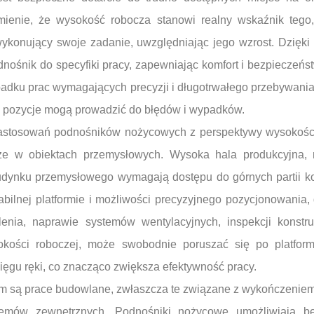
umienie, że wysokość robocza stanowi realny wskaźnik tego
ykonujący swoje zadanie, uwzględniając jego wzrost. Dzięki
ośnik do specyfiki pracy, zapewniając komfort i bezpieczeńst
padku prac wymagających precyzji i długotrwałego przebywania
 pozycje mogą prowadzić do błędów i wypadków.
astosowań podnośników nożycowych z perspektywy wysokości 
ze w obiektach przemysłowych. Wysoka hala produkcyjna,
dynku przemysłowego wymagają dostępu do górnych partii ko
tabilnej platformie i możliwości precyzyjnego pozycjonowania
lenia, naprawie systemów wentylacyjnych, inspekcji konstru
okości roboczej, może swobodnie poruszać się po platform
ięgu ręki, co znacząco zwiększa efektywność pracy.
 są prace budowlane, zwłaszcza te związane z wykończeniem
stemów zewnętrznych. Podnośniki nożycowe umożliwiają be