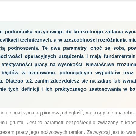
o podnośnika nożycowego do konkretnego zadania wym
cyfikacji technicznych, a w szczególności rozróżnienia m
ią podnoszenia. Te dwa parametry, choć ze sobą powi
żliwości operacyjnych urządzenia i mają fundamentaln
 efektywności pracy na wysokości. Niewłaściwe zrozumie
błędów w planowaniu, potencjalnych wypadków oraz 
u. Dlatego też, zanim zdecydujesz się na zakup lub wyn
nie tych definicji i ich praktycznego zastosowania w ko
niuje maksymalną pionową odległość, na jaką platforma rob
omu gruntu. Jest to parametr bezpośrednio związany z kons
akresem pracy jego nożycowych ramion. Zazwyczaj jest to wa