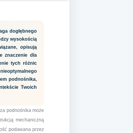
aga dogłębnego
iędzy wysokością
ązane, opisują
e znaczenie dla
nie tych różnic
nieoptymalnego
ajem podnośnika,
ntekście Twoich
ocza podnośnika może
trukcją mechaniczną
rtość podawana przez