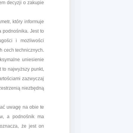
em decyzji o zakupie
etr, który informuje
 podnośnika. Jest to
ugości i możliwości
h cech technicznych.
aksymalne uniesienie
t to najwyższy punkt,
artościami zazwyczaj
zestrzenią niezbędną
cać uwagę na obie te
ów, a podnośnik ma
znacza, że jest on