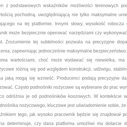
den z podstawowych wskaźników możliwości terenowych po
rtością pochodną, uwzględniającą nie tylko maksymalne unies
tojącego na tej platformie. Innymi słowy, wysokość robocza
ownik może bezpiecznie operować narzędziami czy wykonywać 
. Zrozumienie tej subtelności pozwala na precyzyjne dop
enia, zapewniając jednocześnie maksymalne bezpieczeństwo.
oma wartościami, choć może wydawać się niewielka, ma
życowe różnią się pod względem konstrukcji, udźwigu, stabiln
a jaką mogą się wznieść. Producenci podają precyzyjne dan
izować. Często podnośniki nożycowe są wybierane do prac wym
, co odróżnia je od podnośników koszowych. W kontekście w
nośnika nożycowego, kluczowe jest uświadomienie sobie, że
aźnikiem tego, jak wysoko pracownik będzie się znajdował 
a determinuje, czy dana platforma umożliwi mu dotarcie d