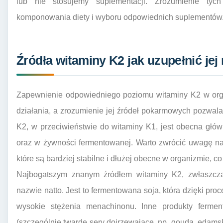
lub nie stosujemy suplementacji. Zrozumienie tyc
komponowania diety i wyboru odpowiednich suplementów
Źródła witaminy K2 jak uzupełnić jej
Zapewnienie odpowiedniego poziomu witaminy K2 w orga
działania, a zrozumienie jej źródeł pokarmowych pozwal
K2, w przeciwieństwie do witaminy K1, jest obecna głó
oraz w żywności fermentowanej. Warto zwrócić uwagę na 
które są bardziej stabilne i dłużej obecne w organizmie, c
Najbogatszym znanym źródłem witaminy K2, zwłaszcza
nazwie natto. Jest to fermentowana soja, która dzięki pro
wysokie stężenia menachinonu. Inne produkty ferment
(szczególnie twarde sery dojrzewające, np. gouda, edamsk