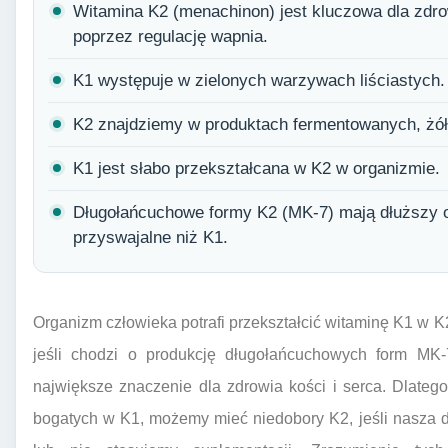
Witamina K2 (menachinon) jest kluczowa dla zdro
poprzez regulację wapnia.
K1 występuje w zielonych warzywach liściastych.
K2 znajdziemy w produktach fermentowanych, żółt
K1 jest słabo przekształcana w K2 w organizmie.
Długołańcuchowe formy K2 (MK-7) mają dłuższy okr
przyswajalne niż K1.
Organizm człowieka potrafi przekształcić witaminę K1 w K2
jeśli chodzi o produkcję długołańcuchowych form MK-7
największe znaczenie dla zdrowia kości i serca. Dlateg
bogatych w K1, możemy mieć niedobory K2, jeśli nasza 