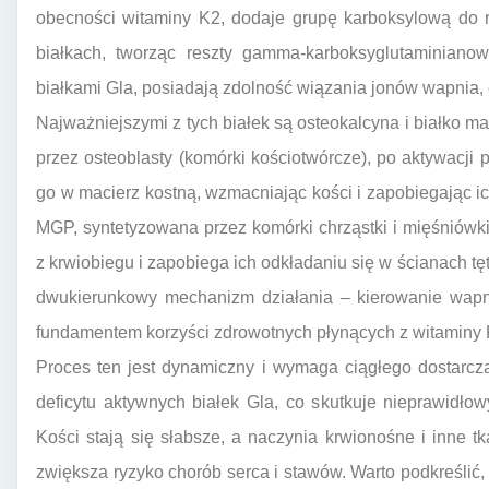
obecności witaminy K2, dodaje grupę karboksylową do r
białkach, tworząc reszty gamma-karboksyglutaminiano
białkami Gla, posiadają zdolność wiązania jonów wapnia, co
Najważniejszymi z tych białek są osteokalcyna i białko 
przez osteoblasty (komórki kościotwórcze), po aktywacj
go w macierz kostną, wzmacniając kości i zapobiegając ic
MGP, syntetyzowana przez komórki chrząstki i mięśniów
z krwiobiegu i zapobiega ich odkładaniu się w ścianach tę
dwukierunkowy mechanizm działania – kierowanie wapni
fundamentem korzyści zdrowotnych płynących z witaminy 
Proces ten jest dynamiczny i wymaga ciągłego dostarcz
deficytu aktywnych białek Gla, co skutkuje nieprawidł
Kości stają się słabsze, a naczynia krwionośne i inne 
zwiększa ryzyko chorób serca i stawów. Warto podkreślić,