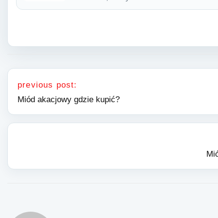
Nawigacja wpisu
previous post:
Miód akacjowy gdzie kupić?
Mi