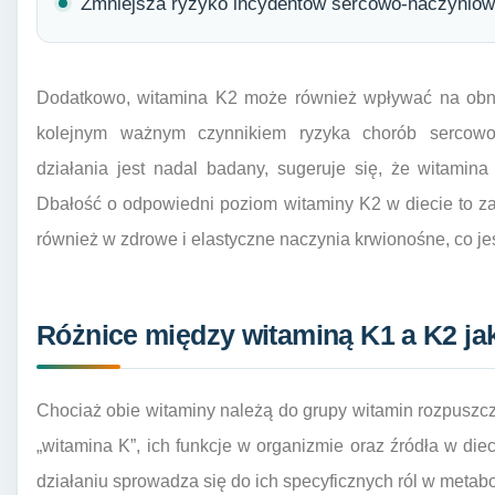
Zmniejsza ryzyko incydentów sercowo-naczyniowyc
Dodatkowo, witamina K2 może również wpływać na obniż
kolejnym ważnym czynnikiem ryzyka chorób sercowo
działania jest nadal badany, sugeruje się, że witami
Dbałość o odpowiedni poziom witaminy K2 w diecie to za
również w zdrowe i elastyczne naczynia krwionośne, co j
Różnice między witaminą K1 a K2 jak
Chociaż obie witaminy należą do grupy witamin rozpuszc
„witamina K”, ich funkcje w organizmie oraz źródła w die
działaniu sprowadza się do ich specyficznych ról w metabo