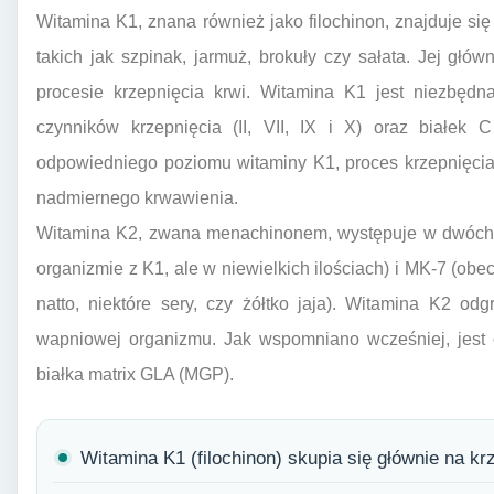
Witamina K1, znana również jako filochinon, znajduje się
takich jak szpinak, jarmuż, brokuły czy sałata. Jej głów
procesie krzepnięcia krwi. Witamina K1 jest niezbędn
czynników krzepnięcia (II, VII, IX i X) oraz białek 
odpowiedniego poziomu witaminy K1, proces krzepnięcia
nadmiernego krwawienia.
Witamina K2, zwana menachinonem, występuje w dwóch 
organizmie z K1, ale w niewielkich ilościach) i MK-7 (ob
natto, niektóre sery, czy żółtko jaja). Witamina K2 o
wapniowej organizmu. Jak wspomniano wcześniej, jest 
białka matrix GLA (MGP).
Witamina K1 (filochinon) skupia się głównie na krz