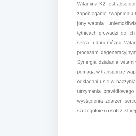
Witamina K2 jest absolutn
zapobieganie zwapnieniu t
jony wapnia i uniemożliwi
tętnicach prowadzi do ich
serca i udaru mózgu. Witam
procesami degeneracyjnym
Synergia działania witami
pomaga w transporcie wapni
odkładaniu się w naczynia
utrzymania prawidłowego 
wystąpienia zdarzeń serc
szczególnie u osób z istn