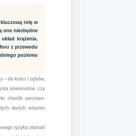
 kluczową rolę w
są one niezbędne
układ krążenia.
sforu z przewodu
edniego poziomu
y – do kości i zębów,
ynia krwionośne czy
tyki chorób sercowo-
tych dwóch witamin
onego ryzyka złamań