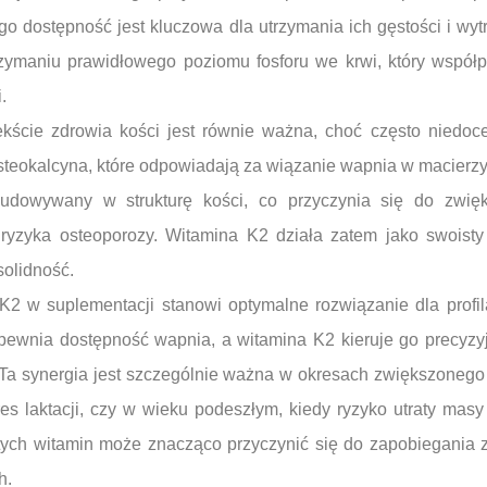
go dostępność jest kluczowa dla utrzymania ich gęstości i wy
ymaniu prawidłowego poziomu fosforu we krwi, który współ
.
kście zdrowia kości jest równie ważna, choć często niedoc
 osteokalcyna, które odpowiadają za wiązanie wapnia w macierzy
udowywany w strukturę kości, co przyczynia się do zwięk
 ryzyka osteoporozy. Witamina K2 działa zatem jako swoisty
solidność.
K2 w suplementacji stanowi optymalne rozwiązanie dla profil
ewnia dostępność wapnia, a witamina K2 kieruje go precyzyj
y. Ta synergia jest szczególnie ważna w okresach zwiększoneg
res laktacji, czy w wieku podeszłym, kiedy ryzyko utraty masy
tych witamin może znacząco przyczynić się do zapobiegania 
h.