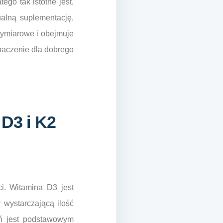
ego tak istotne jest,
alną suplementację,
wymiarowe i obejmuje
naczenie dla dobrego
 D3 i K2
i. Witamina D3 jest
 wystarczającą ilość
pń jest podstawowym