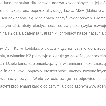
ie fundamentalna dla zdrowia naczyń krwionośnych, a jej g
ętnic. Działa ona poprzez aktywację białka MGP (Matrix Gla P
a ich odkładanie się w ścianach naczyń krwionośnych. Grom
 sztywności, utraty elastyczności, co zwiększa ryzyko rozwo
ina K2 działa zatem jak „strażnik”, chroniący nasze naczynia
i.
ny D3 i K2 w kontekście układu krążenia jest nie do przec
a, a witamina K2 precyzyjnie kieruje go do kości, jednocześn
ch. Dzięki temu, suplementacja tymi witaminami może znaczą
ciśnienia krwi, poprawy elastyczności naczyń krwionośnych
owo-naczyniowych. Warto zwrócić uwagę na odpowiednie po
iejącymi problemami kardiologicznymi lub obciążonym wywiade