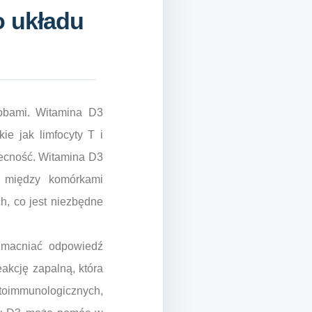
o układu
robami. Witamina D3
ie jak limfocyty T i
becność. Witamina D3
i między komórkami
, co jest niezbędne
zmacniać odpowiedź
eakcję zapalną, która
toimmunologicznych,