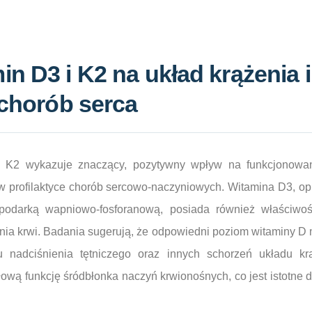
n D3 i K2 na układ krążenia i
 chorób serca
i K2 wykazuje znaczący, pozytywny wpływ na funkcjonowan
w profilaktyce chorób sercowo-naczyniowych. Witamina D3, o
podarką wapniowo-fosforanową, posiada również właściwoś
enia krwi. Badania sugerują, że odpowiedni poziom witaminy D
 nadciśnienia tętniczego oraz innych schorzeń układu kr
ą funkcję śródbłonka naczyń krwionośnych, co jest istotne dl