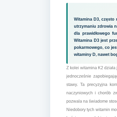
Witamina D3, często 
utrzymaniu zdrowia n
dla prawidłowego fu
Witamina D3 jest prz
pokarmowego, co jes
witaminy D, nawet bo
Z kolei witamina K2 działa 
jednocześnie zapobiegają
stawy. Ta precyzyjna kont
naczyniowych i chorób z
pozwala na świadome stoso
Niedobory tych witamin m