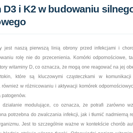
n D3 i K2 w budowaniu silneg
owego
y jest naszą pierwszą linią obrony przed infekcjami i cho
aniu rolę nie do przecenienia. Komórki odpornościowe, tak
ptory witaminy D, co oznacza, że mogą one reagować na jej o
tokin, które są kluczowymi cząsteczkami w komunikacj
również w różnicowaniu i aktywacji komórek odpornościowych
a patogenów.
działanie modulujące, co oznacza, że potrafi zarówno w
na potrzebna do zwalczania infekcji, jak i tłumić nadmierną r
rganizmu. Jest to szczególnie ważne w kontekście chorób au