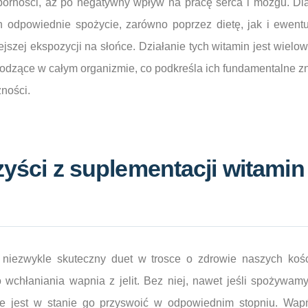
porności, aż po negatywny wpływ na pracę serca i mózgu. Dlat
 odpowiednie spożycie, zarówno poprzez dietę, jak i ewentu
szej ekspozycji na słońce. Działanie tych witamin jest wielo
odzące w całym organizmie, co podkreśla ich fundamentalne z
ności.
zyści z suplementacji witamin
niezwykle skuteczny duet w trosce o zdrowie naszych kośc
wchłaniania wapnia z jelit. Bez niej, nawet jeśli spożywamy
ie jest w stanie go przyswoić w odpowiednim stopniu. Wa