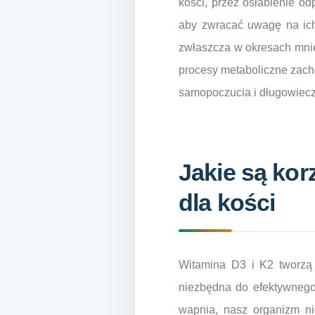
kości, przez osłabienie od
aby zwracać uwagę na ich
zwłaszcza w okresach mniej
procesy metaboliczne zach
samopoczucia i długowiecz
Jakie są kor
dla kości
Witamina D3 i K2 tworzą 
niezbędna do efektywnego 
wapnia, nasz organizm n