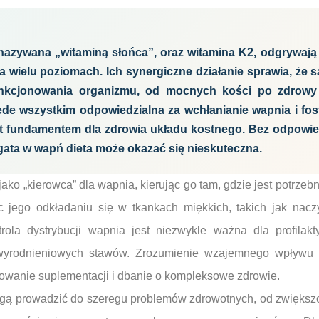
nazywana „witaminą słońca”, oraz witamina K2, odgrywają
a wielu poziomach. Ich synergiczne działanie sprawia, że 
nkcjonowania organizmu, od mocnych kości po zdrowy 
ede wszystkim odpowiedzialna za wchłanianie wapnia i fo
t fundamentem dla zdrowia układu kostnego. Bez odpowi
gata w wapń dieta może okazać się nieskuteczna.
jako „kierowca” dla wapnia, kierując go tam, gdzie jest potrzebn
c jego odkładaniu się w tkankach miękkich, takich jak nacz
rola dystrybucji wapnia jest niezwykle ważna dla profilak
wyrodnieniowych stawów. Zrozumienie wzajemnego wpływu 
wanie suplementacji i dbanie o kompleksowe zdrowie.
ogą prowadzić do szeregu problemów zdrowotnych, od zwiększ