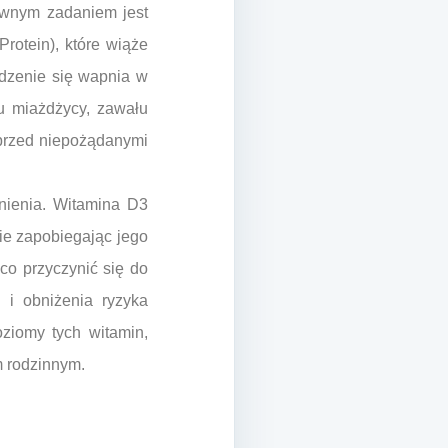
łównym zadaniem jest
rotein), które wiąże
adzenie się wapnia w
ju miażdżycy, zawału
 przed niepożądanymi
enienia. Witamina D3
ie zapobiegając jego
co przyczynić się do
 i obniżenia ryzyka
ziomy tych witamin,
m rodzinnym.