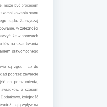
ne, może być procesem
a skomplikowania stanu
nego sądu. Zazwyczaj
ępowanie, w zależności
znaczyć, że w sprawach
entów na czas trwania
ydaniem prawomocnego
owie są zgodni co do
kład poprzez zawarcie
ojść do porozumienia,
e świadków, a czasem
. Dodatkowo, kolejność
również mają wpływ na