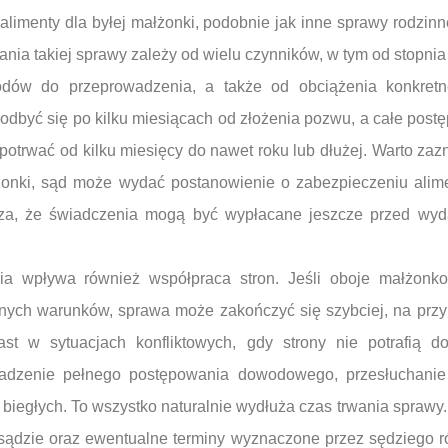
limenty dla byłej małżonki, podobnie jak inne sprawy rodzin
nia takiej sprawy zależy od wielu czynników, w tym od stopni
wodów do przeprowadzenia, a także od obciążenia konkret
dbyć się po kilku miesiącach od złożenia pozwu, a całe post
potrwać od kilku miesięcy do nawet roku lub dłużej. Warto za
łżonki, sąd może wydać postanowienie o zabezpieczeniu alim
cza, że świadczenia mogą być wypłacane jeszcze przed w
a wpływa również współpraca stron. Jeśli oboje małżonk
nnych warunków, sprawa może zakończyć się szybciej, na przy
st w sytuacjach konfliktowych, gdy strony nie potrafią d
wadzenie pełnego postępowania dowodowego, przesłuchani
i biegłych. To wszystko naturalnie wydłuża czas trwania sprawy
ądzie oraz ewentualne terminy wyznaczone przez sędziego 