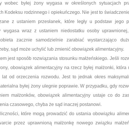
y wobec byłej żony wygasa w określonych sytuacjach pra
h Kodeksu rodzinnego i opiekuńczego. Nie jest to świadczeni
ązane z ustaniem przesłanek, które legły u podstaw jego p
y wygasa wraz z ustaniem niedostatku osoby uprawnionej, 
kobieta zacznie samodzielnie zarabiać wystarczająco du
zeby, sąd może uchylić lub zmienić obowiązek alimentacyjny.
m jest sposób rozwiązania stosunku małżeńskiego. Jeśli rozw
rony, obowiązek alimentacyjny na rzecz byłej małżonki, która
u lat od orzeczenia rozwodu. Jest to jednak okres maksymal
 materialna byłej żony ulegnie poprawie. W przypadku, gdy rozw
eniem małżonków, obowiązek alimentacyjny ustaje co do za
zenia czasowego, chyba że sąd inaczej postanowi.
koliczności, które mogą prowadzić do ustania obowiązku alim
warcie przez uprawnioną małżonkę nowego związku małżeń