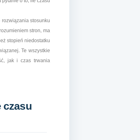
ytanie o to, ile czasu
 rozwiązania stosunku
orozumieniem stron, ma
eż stopień niedostatku
iązanej. Te wszystkie
ć, jak i czas trwania
e czasu