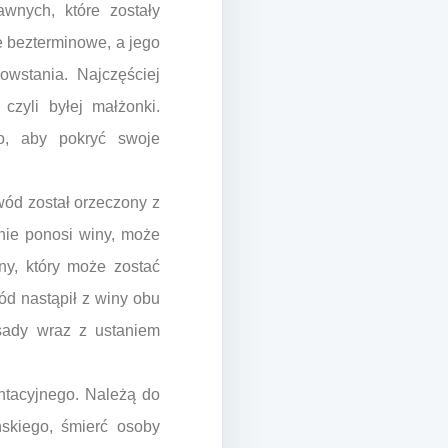
wnych, które zostały
e bezterminowe, a jego
owstania. Najczęściej
czyli byłej małżonki.
żo, aby pokryć swoje
ód został orzeczony z
 nie ponosi winy, może
ny, który może zostać
ód nastąpił z winy obu
sady wraz z ustaniem
entacyjnego. Należą do
skiego, śmierć osoby