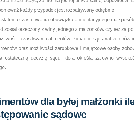
zatem zaznaczyć, że nie ma jednej uniwersalnej odpowiedzi na p
 ponieważ każdy przypadek jest rozpatrywany odrębnie.
ustalenia czasu trwania obowiązku alimentacyjnego ma sposób
d został orzeczony z winy jednego z małżonków, czy też za p
liwość i czas trwania alimentów. Ponadto, sąd analizuje równi
imentów oraz możliwości zarobkowe i majątkowe osoby zobow
a ostateczną decyzję sądu, która określa zarówno wysokoś
go.
limentów dla byłej małżonki il
stępowanie sądowe