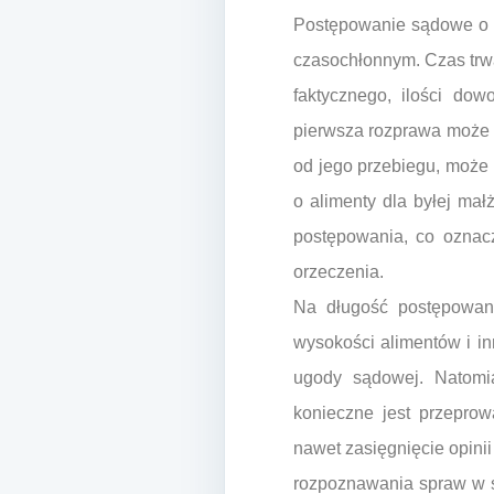
Postępowanie sądowe o a
czasochłonnym. Czas trwa
faktycznego, ilości do
pierwsza rozprawa może o
od jego przebiegu, może 
o alimenty dla byłej ma
postępowania, co ozna
orzeczenia.
Na długość postępowani
wysokości alimentów i i
ugody sądowej. Natomia
konieczne jest przepro
nawet zasięgnięcie opini
rozpoznawania spraw w s