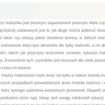
ecz małżonka jest złożonym zagadnieniem prawnym, które częs
ajczęściej zadawanych jest to, jak długo można pobierać świ
a także czy istnieją jakieś określone terminy, w których mo
 scenariusze dotyczące alimentów dla byłej małżonki, a ich d
ości, takich jak przyczyny orzeczenia rozwodu, sytuacja mat
by. Zrozumienie tych czynników jest kluczowe dla osób poszu
 czasu ich trwania.
 między małżonkami może trwać nie tylko w trakcie trwania m
lonych przypadkach przewidzianych przez Kodeks rodzinny i o
k, który wymaga spełnienia konkretnych przesłanek. Długość 
ywidualnie przez sąd, biorąc pod uwagę całokształt sytuacji 