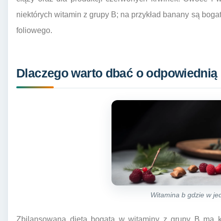
niektórych witamin z grupy B; na przykład banany są boga
foliowego.
Dlaczego warto dbać o odpowiednią
Witamina b gdzie w je
Zbilansowana dieta bogata w witaminy z grupy B ma k