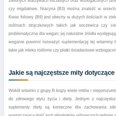
zielonych warzywach liściastych oraz wzbogaconych prod
czy migdałowe. Niacyna (B3) można znaleźć w orzecha
Kwas foliowy (B9) jest obecny w dużych ilościach w zie
roślinach strączkowych takich jak soczewica czy cie
problematyczna dla wegan; jej naturalne źródła występuj
weganie powinni rozważyć suplementację tej witaminy 
takie jak mleko roślinne czy płatki śniadaniowe wzbogaco
Jakie są najczęstsze mity dotyczące
Wokół witamin z grupy B krąży wiele mitów i nieporozum
do zdrowego stylu życia i diety. Jednym z najczęstsz
suplementy diety są konieczne dla zachowania zd
wystarczającą ilość tych składników odżywczych jedynie