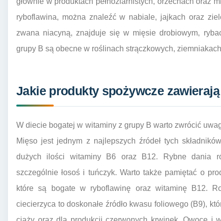
głównie w produktach pełnoziarnistych, orzechach oraz mi
ryboflawina, można znaleźć w nabiale, jajkach oraz zie
zwana niacyną, znajduje się w mięsie drobiowym, ryba
grupy B są obecne w roślinach strączkowych, ziemniakach
Jakie produkty spożywcze zawierają
W diecie bogatej w witaminy z grupy B warto zwrócić uw
Mięso jest jednym z najlepszych źródeł tych składnikó
dużych ilości witaminy B6 oraz B12. Rybne dania r
szczególnie łosoś i tuńczyk. Warto także pamiętać o prod
które są bogate w ryboflawinę oraz witaminę B12. Ro
ciecierzyca to doskonałe źródło kwasu foliowego (B9), któ
ciąży oraz dla produkcji czerwonych krwinek. Owoce i