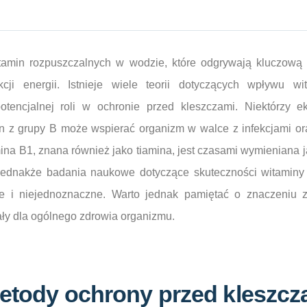
tamin rozpuszczalnych w wodzie, które odgrywają kluczową 
ji energii. Istnieje wiele teorii dotyczących wpływu w
otencjalnej roli w ochronie przed kleszczami. Niektórzy ek
n z grupy B może wspierać organizm w walce z infekcjami or
na B1, znana również jako tiamina, jest czasami wymieniana j
ednakże badania naukowe dotyczące skuteczności witaminy
e i niejednoznaczne. Warto jednak pamiętać o znaczeniu 
ały dla ogólnego zdrowia organizmu.
metody ochrony przed kleszcz