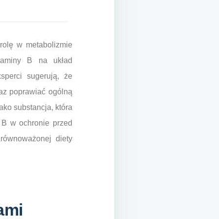
rolę w metabolizmie
itaminy B na układ
sperci sugerują, że
az poprawiać ogólną
ako substancja, która
 B w ochronie przed
zrównoważonej diety
ami