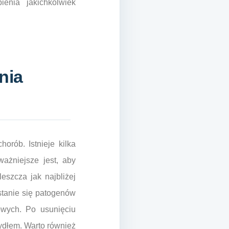
enia jakichkolwiek
nia
orób. Istnieje kilka
ażniejsze jest, aby
eszcza jak najbliżej
stanie się patogenów
owych. Po usunięciu
ydłem. Warto również