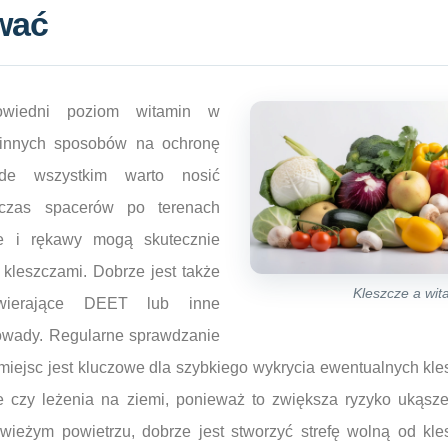
wać
wiedni poziom witamin w
e innych sposobów na ochronę
ede wszystkim warto nosić
czas spacerów po terenach
ie i rękawy mogą skutecznie
 kleszczami. Dobrze jest także
Kleszcze a wit
awierające DEET lub inne
 owady. Regularne sprawdzanie
 miejsc jest kluczowe dla szybkiego wykrycia ewentualnych kl
e czy leżenia na ziemi, ponieważ to zwiększa ryzyko ukąsze
wieżym powietrzu, dobrze jest stworzyć strefę wolną od kle