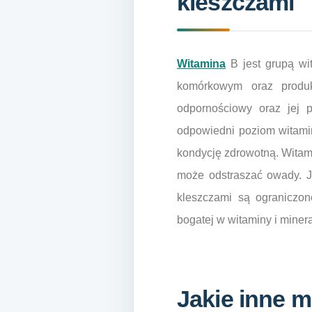
kleszczami
Witamina
B jest grupą wi
komórkowym oraz produkc
odpornościowy oraz jej p
odpowiedni poziom witami
kondycję zdrowotną. Witami
może odstraszać owady. J
kleszczami są ograniczon
bogatej w witaminy i miner
Jakie inne 