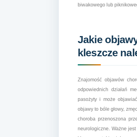
biwakowego lub piknikoweg
Jakie objaw
kleszcze nal
Znajomość objawów chorób
odpowiednich działań me
pasożyty i może objawiać
objawy to bóle głowy, zmę
choroba przenoszona prze
neurologiczne. Ważne jest