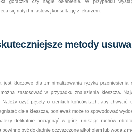
oka gorączka czy nagłe osłabienie. W przypadku wystąpi
eca się natychmiastową konsultację z lekarzem.
jskuteczniejsze metody usuwa
a jest kluczowe dla zminimalizowania ryzyka przeniesienia ch
 można zastosować w przypadku znalezienia kleszcza. Najw
e. Należy użyć pęsety o cienkich końcówkach, aby chwycić kl
e zgniatać ciała kleszcza, ponieważ może to spowodować wydo
ależy delikatnie pociągnąć w górę, unikając ruchów obrot
a powinno być dokładnie oczyszczone alkoholem lub wodą z m