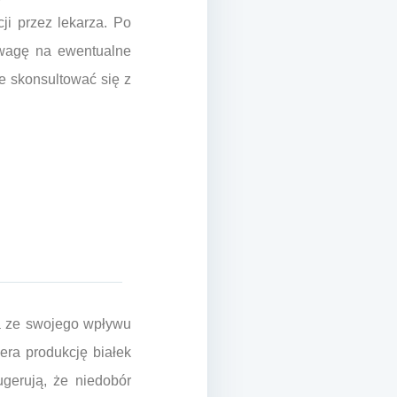
i przez lekarza. Po
uwagę na ewentualne
ie skonsultować się z
a ze swojego wpływu
era produkcję białek
gerują, że niedobór