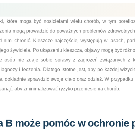
ki, które mogą być nosicielami wielu chorób, w tym borelio
szenia mogą prowadzić do poważnych problemów zdrowotnych, 
d nimi chronić. Kleszcze najczęściej występują w lasach, par
ego żywiciela. Po ukąszeniu kleszcza, objawy mogą być różnor
e osób nie zdaje sobie sprawy z zagrożeń związanych z k
agnozy i leczenia. Dlatego istotne jest, aby po każdej wizyc
 dokładnie sprawdzić swoje ciało oraz odzież. W przypadku 
usunąć, aby zminimalizować ryzyko przeniesienia chorób.
a B może pomóc w ochronie 