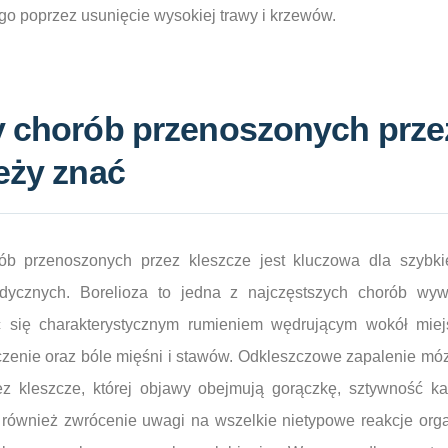
o poprzez usunięcie wysokiej trawy i krzewów.
y chorób przenoszonych prze
eży znać
 przenoszonych przez kleszcze jest kluczowa dla szybkiej
dycznych. Borelioza to jedna z najczęstszych chorób wyw
 się charakterystycznym rumieniem wędrującym wokół miej
czenie oraz bóle mięśni i stawów. Odkleszczowe zapalenie móz
z kleszcze, której objawy obejmują gorączkę, sztywność ka
 również zwrócenie uwagi na wszelkie nietypowe reakcje or