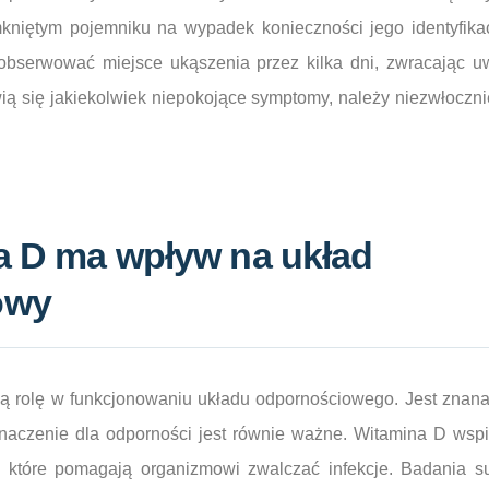
niętym pojemniku na wypadek konieczności jego identyfikacj
 obserwować miejsce ukąszenia przez kilka dni, zwracając 
awią się jakiekolwiek niepokojące symptomy, należy niezwłoczn
a D ma wpływ na układ
owy
ną rolę w funkcjonowaniu układu odpornościowego. Jest znan
 znaczenie dla odporności jest równie ważne. Witamina D wspi
, które pomagają organizmowi zwalczać infekcje. Badania su