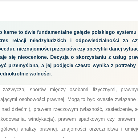
o karne to dwie fundamentalne gałęzie polskiego systemu
kres relacji międzyludzkich i odpowiedzialności za c
edur, nieznajomości przepisów czy specyfiki danej sytuacj
aje się nieocenione. Decyzja o skorzystaniu z usług pr
yć przemyślana, a jej podjęcie często wynika z potrzeby
ejednokrotnie wolności.
 zazwyczaj sporów między osobami fizycznymi, prawny
adającymi osobowości prawnej. Mogą to być kwestie związane
a nad dziećmi), prawem rzeczowym (własność, zasiedzenie, 
kodowania, windykacja), prawem spadkowym czy prawem p
ółowej analizy prawnej, znajomości orzecznictwa i umiej