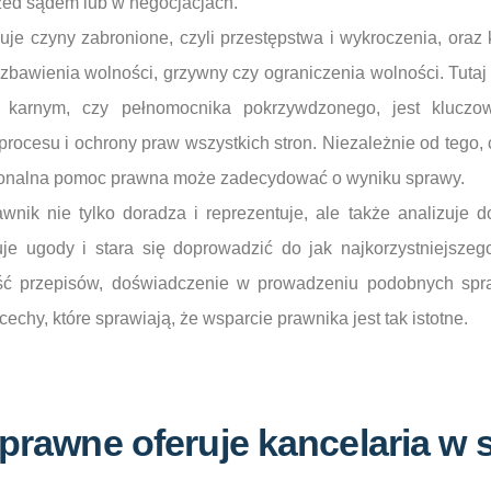
rzed sądem lub w negocjacjach.
uje czyny zabronione, czyli przestępstwa i wykroczenia, oraz
ozbawienia wolności, grzywny czy ograniczenia wolności. Tutaj 
 karnym, czy pełnomocnika pokrzywdzonego, jest kluczo
rocesu i ochrony praw wszystkich stron. Niezależnie od tego, 
jonalna pomoc prawna może zadecydować o wyniku sprawy.
nik nie tylko doradza i reprezentuje, ale także analizuje 
e ugody i stara się doprowadzić do jak najkorzystniejszego
ść przepisów, doświadczenie w prowadzeniu podobnych spr
cechy, które sprawiają, że wsparcie prawnika jest tak istotne.
 prawne oferuje kancelaria w