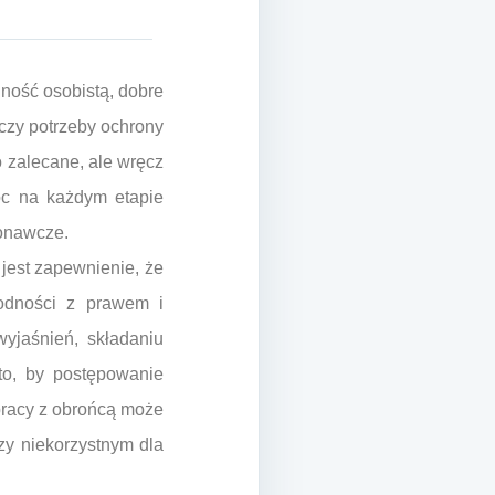
lność osobistą, dobre
 czy potrzeby ochrony
 zalecane, ale wręcz
oc na każdym etapie
onawcze.
jest zapewnienie, że
odności z prawem i
yjaśnień, składaniu
to, by postępowanie
pracy z obrońcą może
y niekorzystnym dla