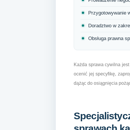
Prowadzenie negocj
Przygotowywanie w
Doradztwo w zakres
Obsługa prawna spó
Każda sprawa cywilna jest
ocenić jej specyfikę, zapr
dążąc do osiągnięcia pożąd
Specjalistyc
sprawach k