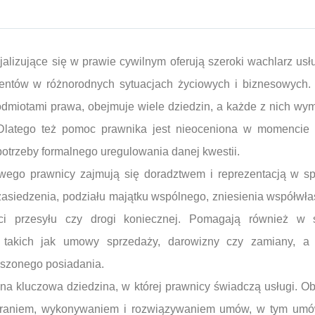
alizujące się w prawie cywilnym oferują szeroki wachlarz usł
entów w różnorodnych sytuacjach życiowych i biznesowych. 
odmiotami prawa, obejmuje wiele dziedzin, a każde z nich wym
Dlatego też pomoc prawnika jest nieoceniona w momencie 
otrzeby formalnego uregulowania danej kwestii.
ego prawnicy zajmują się doradztwem i reprezentacją w s
zasiedzenia, podziału majątku wspólnego, zniesienia współwła
ści przesyłu czy drogi koniecznej. Pomagają również w
 takich jak umowy sprzedaży, darowizny czy zamiany, a
uszonego posiadania.
na kluczowa dziedzina, w której prawnicy świadczą usługi. O
eraniem, wykonywaniem i rozwiązywaniem umów, w tym umów