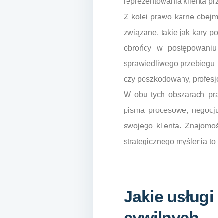
reprezentowania klienta p
Z kolei prawo karne obejm
związane, takie jak kary p
obrońcy w postępowaniu
sprawiedliwego przebiegu p
czy poszkodowany, profes
W obu tych obszarach praw
pisma procesowe, negocjuj
swojego klienta. Znajomo
strategicznego myślenia to 
Jakie usługi
cywilnych