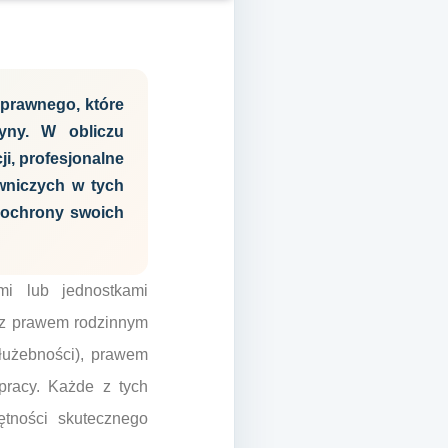
 prawnego, które
zyny. W obliczu
i, profesjonalne
awniczych w tych
 ochrony swoich
mi lub jednostkami
 z prawem rodzinnym
służebności), prawem
racy. Każde z tych
ętności skutecznego