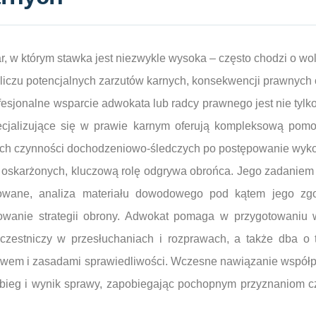
, w którym stawka jest niezwykle wysoka – często chodzi o wo
bliczu potencjalnych zarzutów karnych, konsekwencji prawnych
sjonalne wsparcie adwokata lub radcy prawnego jest nie tylko
ecjalizujące się w prawie karnym oferują kompleksową pom
ych czynności dochodzeniowo-śledczych po postępowanie wyk
 oskarżonych, kluczową rolę odgrywa obrońca. Jego zadaniem 
towane, analiza materiału dowodowego pod kątem jego zg
owanie strategii obrony. Adwokat pomaga w przygotowaniu w
estniczy w przesłuchaniach i rozprawach, a także dba o 
awem i zasadami sprawiedliwości. Wczesne nawiązanie współ
bieg i wynik sprawy, zapobiegając pochopnym przyznaniom cz