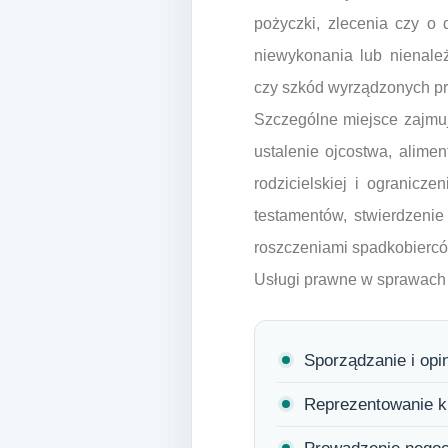
pożyczki, zlecenia czy o
niewykonania lub nienal
czy szkód wyrządzonych prz
Szczególne miejsce zajmuj
ustalenie ojcostwa, alime
rodzicielskiej i ogranic
testamentów, stwierdzeni
roszczeniami spadkobiercó
Usługi prawne w sprawach 
Sporządzanie i op
Reprezentowanie kl