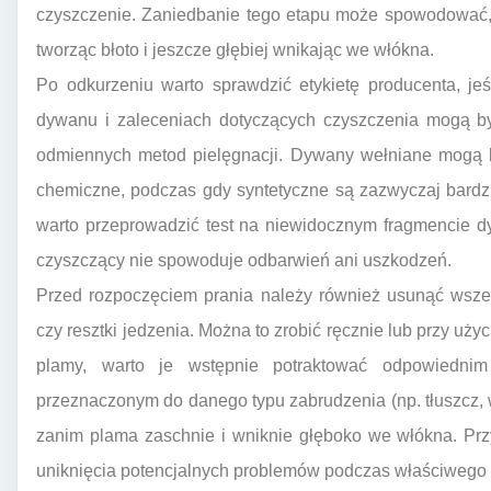
czyszczenie. Zaniedbanie tego etapu może spowodować, 
tworząc błoto i jeszcze głębiej wnikając we włókna.
Po odkurzeniu warto sprawdzić etykietę producenta, jeś
dywanu i zaleceniach dotyczących czyszczenia mogą b
odmiennych metod pielęgnacji. Dywany wełniane mogą b
chemiczne, podczas gdy syntetyczne są zazwyczaj bardziej
warto przeprowadzić test na niewidocznym fragmencie d
czyszczący nie spowoduje odbarwień ani uszkodzeń.
Przed rozpoczęciem prania należy również usunąć wszel
czy resztki jedzenia. Można to zrobić ręcznie lub przy uży
plamy, warto je wstępnie potraktować odpowiednim
przeznaczonym do danego typu zabrudzenia (np. tłuszcz, w
zanim plama zaschnie i wniknie głęboko we włókna. Pr
uniknięcia potencjalnych problemów podczas właściwego 