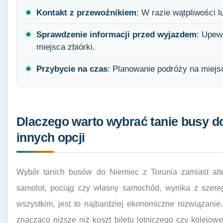
Kontakt z przewoźnikiem
: W razie wątpliwości l
Sprawdzenie informacji przed wyjazdem
: Upewn
miejsca zbiórki.
Przybycie na czas
: Planowanie podróży na miejs
Dlaczego warto wybrać tanie busy do
innych opcji
Wybór tanich busów do Niemiec z Torunia zamiast alte
samolot, pociąg czy własny samochód, wynika z szereg
wszystkim, jest to najbardziej ekonomiczne rozwiązani
znacząco niższe niż koszt biletu lotniczego czy kolejow