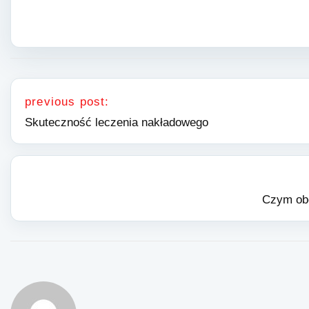
Nawigacja wpisu
previous post:
Skuteczność leczenia nakładowego
Czym obe