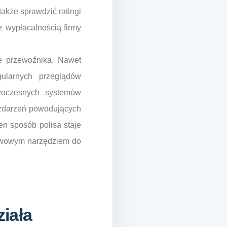
akże sprawdzić ratingi
z wypłacalnością firmy
e przewoźnika. Nawet
ularnych przeglądów
woczesnych systemów
 zdarzeń powodujących
en sposób polisa staje
tawowym narzędziem do
iała