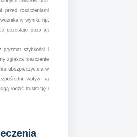
wożonych towarów oraz
i przed roszczeniami
zewoźnika w wyniku np.
co pozostaje poza jej
 pryzmat szybkości i
any zgłasza roszczenie
ania ubezpieczyciela w
bezpośredni wpływ na
gą rodzić frustrację i
ieczenia