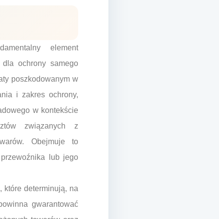
damentalny element
o dla ochrony samego
nsaty poszkodowanym w
ia i zakres ochrony,
kładowego w kontekście
sztów związanych z
owarów. Obejmuje to
 przewoźnika lub jego
 które determinują, na
 powinna gwarantować