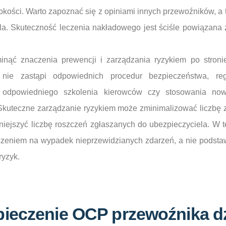
okości. Warto zapoznać się z opiniami innych przewoźników, a t
la. Skuteczność leczenia nakładowego jest ściśle powiązana 
nąć znaczenia prewencji i zarządzania ryzykiem po stroni
nie zastąpi odpowiednich procedur bezpieczeństwa, reg
, odpowiedniego szkolenia kierowców czy stosowania no
Skuteczne zarządzanie ryzykiem może zminimalizować liczbę
iejszyć liczbę roszczeń zgłaszanych do ubezpieczyciela. W t
czeniem na wypadek nieprzewidzianych zdarzeń, a nie pods
ryzyk.
ieczenie OCP przewoźnika dz