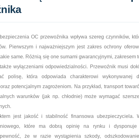
nika
bezpieczenia OC przewoźnika wpływa szereg czynników, któ
ów. Pierwszym i najważniejszym jest zakres ochrony oferow
takie same. Różnią się one sumami gwarancyjnymi, zakresem te
a także wyłączeniami odpowiedzialności. Przewoźnik musi dok
ać polisę, która odpowiada charakterowi wykonywanej dz
raz potencjalnym zagrożeniom. Na przykład, transport towaró
alnych warunków (jak np. chłodnie) może wymagać szersze
nych.
ktem jest jakość i stabilność finansowa ubezpieczyciela
eniowego, które ma dobrą opinię na rynku i dysponuje 
 pewność, że w razie wystąpienia szkody, odszkodowani