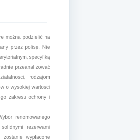
re można podzielić na
any przez polisę. Nie
rytorialnym, specyfiką
ładnie przeanalizować
iałalności, rodzajom
w o wysokiej wartości
go zakresu ochrony i
. Wybór renomowanego
solidnymi rezerwami
e zostanie wypłacone