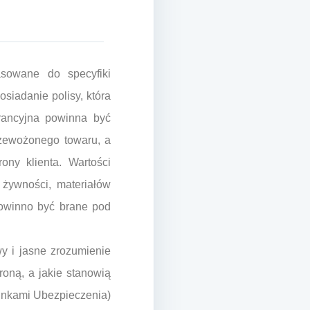
asowane do specyfiki
siadanie polisy, która
rancyjna powinna być
rzewożonego towaru, a
ny klienta. Wartości
 żywności, materiałów
powinno być brane pod
y i jasne zrozumienie
roną, a jakie stanowią
unkami Ubezpieczenia)