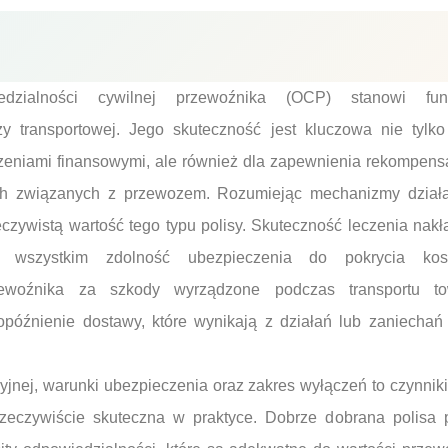
edzialności cywilnej przewoźnika (OCP) stanowi fun
y transportowej. Jego skuteczność jest kluczowa nie tylk
zeniami finansowymi, ale również dla zapewnienia rekompe
h związanych z przewozem. Rozumiejąc mechanizmy działan
eczywistą wartość tego typu polisy. Skuteczność leczenia na
wszystkim zdolność ubezpieczenia do pokrycia ko
rzewoźnika za szkody wyrządzone podczas transportu t
 opóźnienie dostawy, które wynikają z działań lub zaniechań
ej, warunki ubezpieczenia oraz zakres wyłączeń to czynniki,
rzeczywiście skuteczna w praktyce. Dobrze dobrana polisa