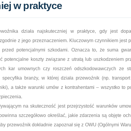
iej w praktyce
woźnika działa najskuteczniej w praktyce, gdy jest dop
 zgodnie z jego przeznaczeniem. Kluczowym czynnikiem jest po
 przed potencjalnymi szkodami. Oznacza to, że suma gwa
yć potencjalne koszty związane z utratą lub uszkodzeniem p
ych kar umownych czy roszczeń odszkodowawczych ze stro
specyfika branży, w której działa przewoźnik (np. transport
oniki), a także warunki umów z kontrahentami – wszystko to 
pieczenia.
ywającym na skuteczność jest przejrzystość warunków umow
powinna szczegółowo określać, jakie zdarzenia są objęte och
 aby przewoźnik dokładnie zapoznał się z OWU (Ogólnymi War