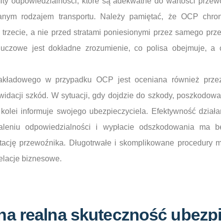
ity odpowiedzialności, które są adekwatne do wartości prze
nym rodzajem transportu. Należy pamiętać, że OCP chron
 trzecie, a nie przed stratami poniesionymi przez samego pr
 kluczowe jest dokładne zrozumienie, co polisa obejmuje, a 
akładowego w przypadku OCP jest oceniana również przez
widacji szkód. W sytuacji, gdy dojdzie do szkody, poszkodow
 kolei informuje swojego ubezpieczyciela. Efektywność dział
staleniu odpowiedzialności i wypłacie odszkodowania ma 
putację przewoźnika. Długotrwałe i skomplikowane procedury mo
elacje biznesowe.
na realną skuteczność ubezp