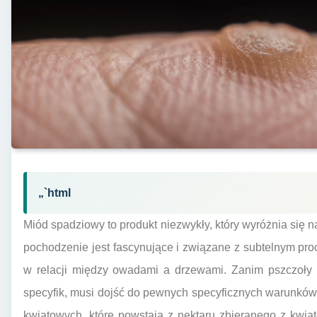
„`html
Miód spadziowy to produkt niezwykły, który wyróżnia się 
pochodzenie jest fascynujące i związane z subtelnym pr
w relacji między owadami a drzewami. Zanim pszczoły p
specyfik, musi dojść do pewnych specyficznych warunkó
kwiatowych, które powstają z nektaru zbieranego z kwi