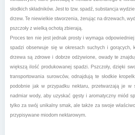
słodkich składników. Jest to tzw. spadź, substancja wydzi
drzew. Te niewielkie stworzenia, żerując na drzewach, wyd
pszczoły z wielką ochotą zbierają.
Proces ten nie jest jednak prosty i wymaga odpowiednie
spadzi obserwuje się w okresach suchych i gorących, 
drzewa są zdrowe i dobrze odżywione, owady te znajduj
większą ilość produkowanej spadzi. Pszczoły, dzięki sw
transportowania surowców, odnajdują te słodkie kropelk
podobnie jak w przypadku nektaru, przetwarzają je w
nadmiar wody, aby uzyskać gęsty i aromatyczny miód sp
tylko za swój unikalny smak, ale także za swoje właściwo
przypisywane miodom nektarowym.