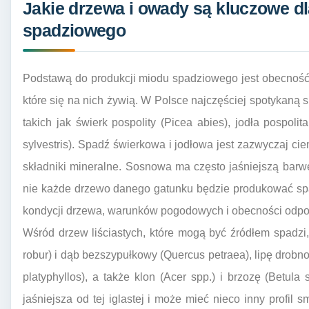
Jakie drzewa i owady są kluczowe d
spadziowego
Podstawą do produkcji miodu spadziowego jest obecnoś
które się na nich żywią. W Polsce najczęściej spotykaną s
takich jak świerk pospolity (Picea abies), jodła pospoli
sylvestris). Spadź świerkowa i jodłowa jest zazwyczaj ci
składniki mineralne. Sosnowa ma często jaśniejszą barwę
nie każde drzewo danego gatunku będzie produkować spa
kondycji drzewa, warunków pogodowych i obecności odp
Wśród drzew liściastych, które mogą być źródłem spadz
robur) i dąb bezszypułkowy (Quercus petraea), lipę drobnolis
platyphyllos), a także klon (Acer spp.) i brzozę (Betula 
jaśniejsza od tej iglastej i może mieć nieco inny profil