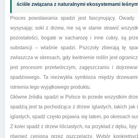
ściśle związana z naturalnymi ekosystemami leśnym
Proces powstawania spadzi jest fascynujący. Owady 
wysysając soki z drzew, nie są w stanie strawić wszyst
pozostałości, bogate w sacharozę i inne cukry, są prze
substancji – właśnie spadzi. Pszczoły zbierają tę spad
zwłaszcza w okresach, gdy kwitnienie roślin jest ograni
jest procesom przetwórczym, zagęszczaniu i dojrzewan
spadziowego. Ta niezwykła symbioza między drzewami,
istnienia tego wyjątkowego produktu.
Główne źródła spadzi w Polsce to przede wszystkim drzewa
spadzią jest ta pochodząca z drzew iglastych, takich jak
iglastych, spadź często pojawia się latem, po okresach su
Z kolei spadź z drzew liściastych, na przykład z dębu, lip
również ceniona przez pszczelarzy. Wybór konkretn