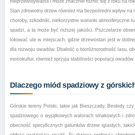
nieprzewidywalna i może znacznie różnić się z roku na rok
Stan zdrowotny drzew również ma bezpośredni wpływ na il
choroby, szkodniki, niekorzystne warunki atmosferyczne
spadzi, a ta może być niższej jakości. Pszczelarze obser
lokować ule w miejscach, gdzie drzewostan jest w dobre
dla rozwoju owadów. Dbałość o bioróżnorodność lasu, o
monokultur, również sprzyja stabilności populacji owadów i
Dlaczego miód spadziowy z górskich 
Górskie tereny Polski, takie jak Bieszczady, Beskidy czy
spadziowego o wyjątkowych walorach smakowych i zdro
obecność specyficznych gatunków drzew iglastych, takich j
obficie wydzielają spadź. Te drzewa preferują chłodnie