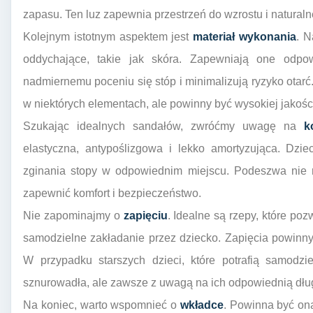
zapasu. Ten luz zapewnia przestrzeń do wzrostu i natura
Kolejnym istotnym aspektem jest
materiał wykonania
. N
oddychające, takie jak skóra. Zapewniają one odpowi
nadmiernemu poceniu się stóp i minimalizują ryzyko otar
w niektórych elementach, ale powinny być wysokiej jakoś
Szukając idealnych sandałów, zwróćmy uwagę na
k
elastyczna, antypoślizgowa i lekko amortyzująca. Dz
zginania stopy w odpowiednim miejscu. Podeszwa nie m
zapewnić komfort i bezpieczeństwo.
Nie zapominajmy o
zapięciu
. Idealne są rzepy, które po
samodzielne zakładanie przez dziecko. Zapięcia powinny
W przypadku starszych dzieci, które potrafią samodz
sznurowadła, ale zawsze z uwagą na ich odpowiednią długo
Na koniec, warto wspomnieć o
wkładce
. Powinna być ona