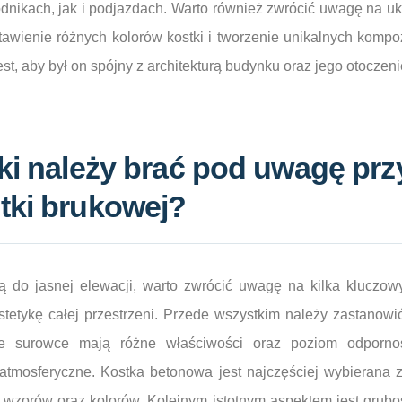
nikach, jak i podjazdach. Warto również zwrócić uwagę na uk
awienie różnych kolorów kostki i tworzenie unikalnych kompoz
t, aby był on spójny z architekturą budynku oraz jego otoczen
ki należy brać pod uwagę prz
tki brukowej?
 do jasnej elewacji, warto zwrócić uwagę na kilka kluczow
stetykę całej przestrzeni. Przede wszystkim należy zastanowi
ne surowce mają różne właściwości oraz poziom odporno
atmosferyczne. Kostka betonowa jest najczęściej wybierana 
 wzorów oraz kolorów. Kolejnym istotnym aspektem jest gruboś