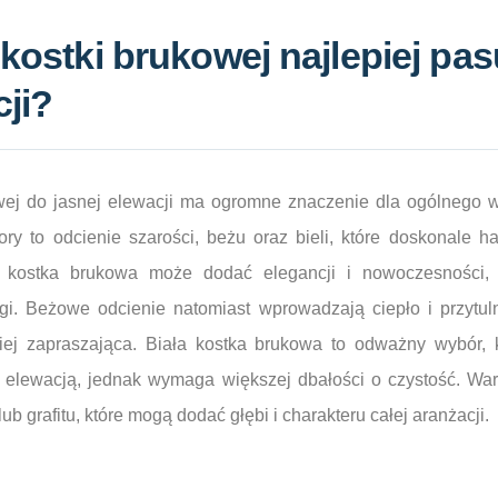
 kostki brukowej najlepiej pas
cji?
wej do jasnej elewacji ma ogromne znaczenie dla ogólnego 
ory to odcienie szarości, beżu oraz bieli, które doskonale h
 kostka brukowa może dodać elegancji i nowoczesności, 
i. Beżowe odcienie natomiast wprowadzają ciepło i przytul
ziej zapraszająca. Biała kostka brukowa to odważny wybór,
ą elewacją, jednak wymaga większej dbałości o czystość. Wa
ub grafitu, które mogą dodać głębi i charakteru całej aranżacji.