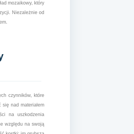
ład mozaikowy, który
ycji. Niezależnie od
iem.
y
ych czynników, które
ć się nad materiałem
ści na uszkodzenia
ze względu na swoją
ć kostki; im grubsza