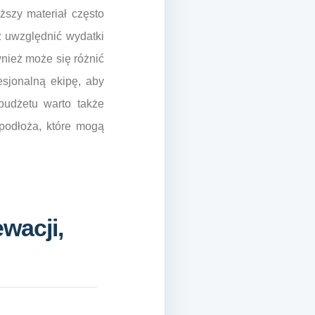
ższy materiał często
ż uwzględnić wydatki
wnież może się różnić
sjonalną ekipę, aby
budżetu warto także
 podłoża, które mogą
wacji,