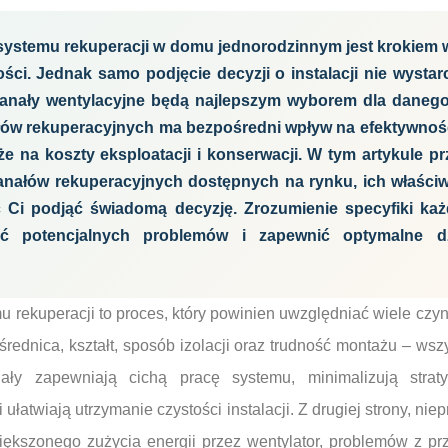
systemu rekuperacji w domu jednorodzinnym jest krokiem w
ści. Jednak samo podjęcie decyzji o instalacji nie wystar
 kanały wentylacyjne będą najlepszym wyborem dla dane
ów rekuperacyjnych ma bezpośredni wpływ na efektywnoś
że na koszty eksploatacji i konserwacji. W tym artykule prz
nałów rekuperacyjnych dostępnych na rynku, ich właściw
Ci podjąć świadomą decyzję. Zrozumienie specyfiki każ
ć potencjalnych problemów i zapewnić optymalne dzia
 rekuperacji to proces, który powinien uwzględniać wiele czynn
 średnica, kształt, sposób izolacji oraz trudność montażu – ws
ły zapewniają cichą pracę systemu, minimalizują straty
 ułatwiają utrzymanie czystości instalacji. Z drugiej strony, n
iększonego zużycia energii przez wentylator, problemów z pr