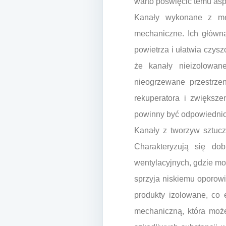
warto poświęcić temu asp
Kanały wykonane z met
mechaniczne. Ich główną
powietrza i ułatwia czys
że kanały nieizolowan
nieogrzewane przestrzen
rekuperatora i zwiększe
powinny być odpowiednio 
Kanały z tworzyw sztucz
Charakteryzują się dob
wentylacyjnych, gdzie m
sprzyja niskiemu oporow
produkty izolowane, co 
mechaniczną, która może