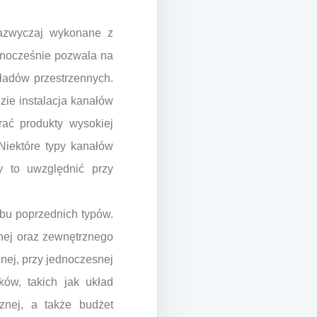
zazwyczaj wykonane z
dnocześnie pozwala na
ładów przestrzennych.
zie instalacja kanałów
rać produkty wysokiej
 Niektóre typy kanałów
y to uwzględnić przy
obu poprzednich typów.
znej oraz zewnętrznego
znej, przy jednoczesnej
ów, takich jak układ
cznej, a także budżet