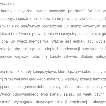
zyszczeń.
 kanały elastyczne, zwane potocznie „peszlami”. Są one 
cnionych spiralnie, co zapewnia im pewną sztywność, ale je
sowanie do nierównych powierzchni lub skomplikowanych uk
montażu i możliwość prowadzenia w ciasnych przestrzeniach, gd
niona lub wręcz niemożliwa. Ważne jest jednak, aby wybie
zolacją, aby uniknąć strat ciepła i kondensacji pary wodnej.
erować większy hałas niż kanały sztywne, dlatego należ
ieją również kanały kompozytowe, które łączą w sobie cechy 
trznej warstwy gładkiego materiału, warstwy izolacji termic
 one na osiągnięcie dobrej izolacyjności termicznej i akustyc
 Wybór odpowiedniego typu kanału zależy od wielu czynnik
strzeń, wymagania dotyczące izolacji termicznej i akusty