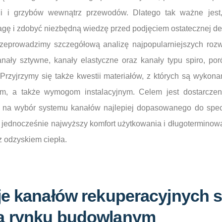
i i grzybów wewnątrz przewodów. Dlatego tak ważne jest
gę i zdobyć niezbędną wiedzę przed podjęciem ostatecznej dec
rzeprowadzimy szczegółową analizę najpopularniejszych ro
nały sztywne, kanały elastyczne oraz kanały typu spiro, po
Przyjrzymy się także kwestii materiałów, z których są wykon
ym, a także wymogom instalacyjnym. Celem jest dostarcze
lą na wybór systemu kanałów najlepiej dopasowanego do specy
 jednocześnie najwyższy komfort użytkowania i długoterminow
z odzyskiem ciepła.
je kanałów rekuperacyjnych 
a rynku budowlanym