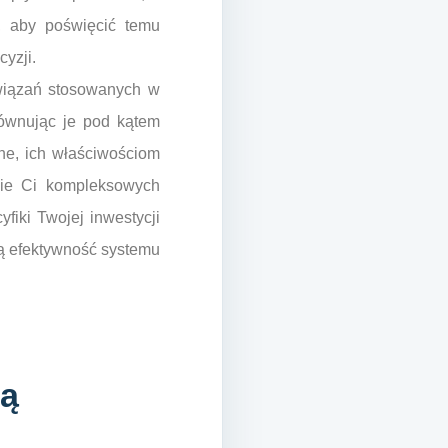
, aby poświęcić temu
yzji.
związań stosowanych w
równując je pod kątem
ane, ich właściwościom
nie Ci kompleksowych
fiki Twojej inwestycji
ą efektywność systemu
są