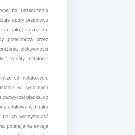
porne na uszkodzenia
izuje opory przepływu
zą ciepło, co oznacza,
dy przechodzą przez
bniżenia efektywności
dzić, kanały metalowe
tańsze od metalowych.
 istotne w systemach
t zazwyczaj gładka, co
est produkowanych jako
ę na ich wytrzymałość
na potencjalną emisję