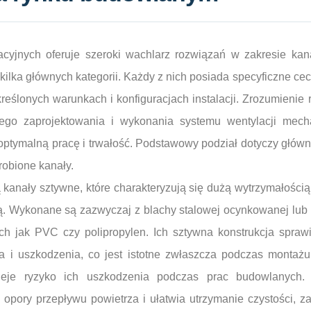
yjnych oferuje szeroki wachlarz rozwiązań w zakresie kan
kilka głównych kategorii. Każdy z nich posiada specyficzne ce
eślonych warunkach i konfiguracjach instalacji. Zrozumienie r
ego zaprojektowania i wykonania systemu wentylacji mech
 optymalną pracę i trwałość. Podstawowy podział dotyczy głó
zrobione kanały.
 kanały sztywne, które charakteryzują się dużą wytrzymałości
. Wykonane są zazwyczaj z blachy stalowej ocynkowanej lub n
ich jak PVC czy polipropylen. Ich sztywna konstrukcja spraw
a i uszkodzenia, co jest istotne zwłaszcza podczas montaż
nieje ryzyko ich uszkodzenia podczas prac budowlanych.
 opory przepływu powietrza i ułatwia utrzymanie czystości, 