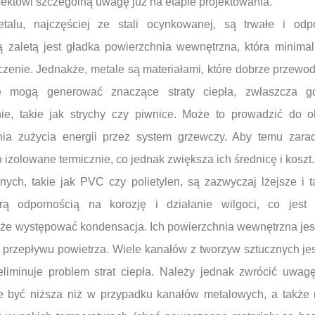
ektowi szczególną uwagę już na etapie projektowania.
alu, najczęściej ze stali ocynkowanej, są trwałe i od
 zaletą jest gładka powierzchnia wewnętrzna, która minimal
zczenie. Jednakże, metale są materiałami, które dobrze przewod
e mogą generować znaczące straty ciepła, zwłaszcza g
ie, takie jak strychy czy piwnice. Może to prowadzić do o
nia zużycia energii przez system grzewczy. Aby temu zara
izolowane termicznie, co jednak zwiększa ich średnicę i koszt.
nych, takie jak PVC czy polietylen, są zazwyczaj lżejsze i 
rą odpornością na korozję i działanie wilgoci, co jest
oże występować kondensacja. Ich powierzchnia wewnętrzna jes
i przepływu powietrza. Wiele kanałów z tworzyw sztucznych j
eliminuje problem strat ciepła. Należy jednak zwrócić uwag
 być niższa niż w przypadku kanałów metalowych, a także 