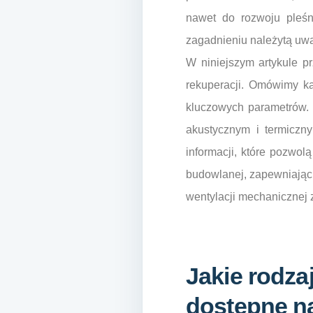
nawet do rozwoju pleśn
zagadnieniu należytą uwa
W niniejszym artykule p
rekuperacji. Omówimy ka
kluczowych parametrów. 
akustycznym i termiczn
informacji, które pozwo
budowlanej, zapewniając
wentylacji mechanicznej 
Jakie rodza
dostępne n