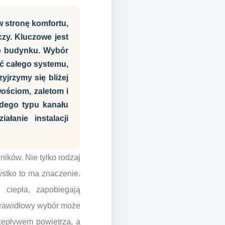
 stronę komfortu,
czy. Kluczowe jest
go budynku. Wybór
ć całego systemu,
yjrzymy się bliżej
ościom, zaletom i
dego typu kanału
łanie instalacji
ików. Nie tylko rodzaj
zystko to ma znaczenie.
 ciepła, zapobiegają
ieprawidłowy wybór może
zepływem powietrza, a