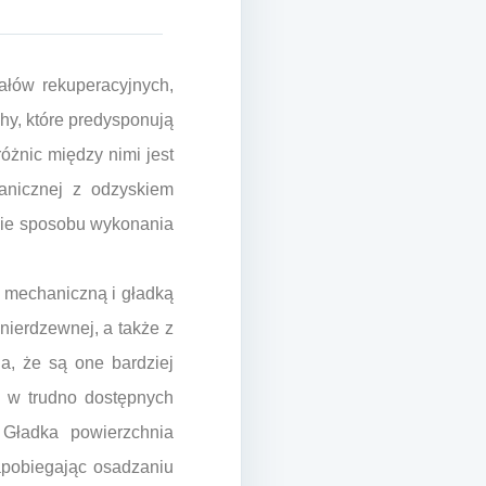
ałów rekuperacyjnych,
chy, które predysponują
óżnic między nimi jest
anicznej z odzyskiem
wnie sposobu wykonania
ą mechaniczną i gładką
ierdzewnej, a także z
ia, że są one bardziej
u w trudno dostępnych
 Gładka powierzchnia
zapobiegając osadzaniu