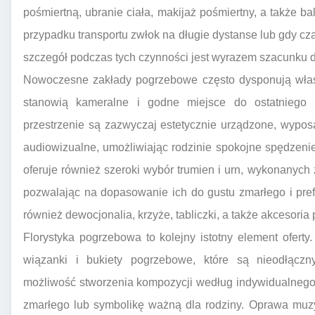
pośmiertną, ubranie ciała, makijaż pośmiertny, a także b
przypadku transportu zwłok na długie dystanse lub gdy cz
szczegół podczas tych czynności jest wyrazem szacunku dl
Nowoczesne zakłady pogrzebowe często dysponują własn
stanowią kameralne i godne miejsce do ostatniego
przestrzenie są zazwyczaj estetycznie urządzone, wypo
audiowizualne, umożliwiając rodzinie spokojne spędzeni
oferuje również szeroki wybór trumien i urn, wykonanych 
pozwalając na dopasowanie ich do gustu zmarłego i pref
również dewocjonalia, krzyże, tabliczki, a także akcesori
Florystyka pogrzebowa to kolejny istotny element oferty.
wiązanki i bukiety pogrzebowe, które są nieodłączn
możliwość stworzenia kompozycji według indywidualnego 
zmarłego lub symbolikę ważną dla rodziny. Oprawa muzy