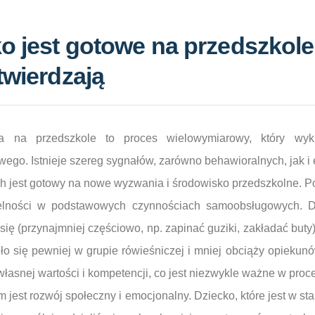
o jest gotowe na przedszkole 
twierdzają
a na przedszkole to proces wielowymiarowy, który wy
ego. Istnieje szereg sygnałów, zarówno behawioralnych, jak i
 jest gotowy na nowe wyzwania i środowisko przedszkolne. P
elności w podstawowych czynnościach samoobsługowych. Dzi
się (przynajmniej częściowo, np. zapinać guziki, zakładać buty),
ło się pewniej w grupie rówieśniczej i mniej obciąży opiekun
łasnej wartości i kompetencji, co jest niezwykle ważne w proce
 jest rozwój społeczny i emocjonalny. Dziecko, które jest w st