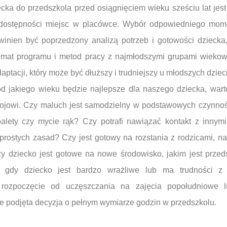
ecka do przedszkola przed osiągnięciem wieku sześciu lat jes
 dostępności miejsc w placówce. Wybór odpowiedniego mom
winien być poprzedzony analizą potrzeb i gotowości dzieck
temat programu i metod pracy z najmłodszymi grupami wiekow
ptacji, który może być dłuższy i trudniejszy u młodszych dzieci
 jakiego wieku będzie najlepsze dla naszego dziecka, warto 
ojowi. Czy maluch jest samodzielny w podstawowych czynnośc
oalety czy mycie rąk? Czy potrafi nawiązać kontakt z innymi 
prostych zasad? Czy jest gotowy na rozstania z rodzicami, na
y dziecko jest gotowe na nowe środowisko, jakim jest przed
e gdy dziecko jest bardzo wrażliwe lub ma trudności z 
rozpoczęcie od uczęszczania na zajęcia popołudniowe l
ie podjęta decyzja o pełnym wymiarze godzin w przedszkolu.