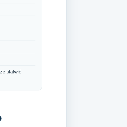
że ułatwić
o