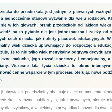
dziecka do przedszkola jest jednym z pierwszych ważnyc
 a jednocześnie stanowi wyzwanie dla wielu rodziców. K
 się w ich głowach, brzmi: przedszkole od jakiego wieku
iedź na to pytanie nie jest jednoznaczna i zależy od w
ch cech dziecka, jak i oferty placówek edukacyjnych. W
malny wiek dziecka uprawniający do rozpoczęcia edukacj
zuje, że to nie tylko wiek metrykalny odgrywa decydującą 
iczne malucha, jego rozwój społeczny i emocjonalny, a
iany. Wczesne lata życia dziecka to okres intensywn
nowić cenne wsparcie w tym procesie, oferując nowe bodź
.
ji obowiązek przedszkolny obejmuje dzieci od momentu ukoń
zedszkoli, zarówno publicznych, jak i prywatnych, oferuje m
upy dla trzylatków, a w niektórych przypadkach nawet dla dwula