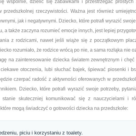
ię wspólnie, dzielić się zabawkami i przestrzegać prostyc
 przedszkolnej rzeczywistości. Ważna jest również umiejętn
nymi, jak i negatywnymi. Dziecko, które potrafi wyrazić swoje
 a także zaczyna rozumieć emocje innych, jest lepiej przygot
ania z rodzicami, nawet jeśli wiąże się z początkowym płac
iecko rozumiało, że rodzice wrócą po nie, a sama rozłąka nie 
agę na zainteresowanie dziecka światem zewnętrznym i chę
t ciekawe otoczenia, lubi słuchać bajek, śpiewać piosenki i b
ędzie czerpać radość z aktywności oferowanych w przedszko
ikiem. Dziecko, które potrafi wyrazić swoje potrzeby, pytani
tanie skuteczniej komunikować się z nauczycielami i rów
 które mogą świadczyć o gotowości dziecka na przedszkole:
zeniu, piciu i korzystaniu z toalety.