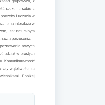
h zasad grupowych, z
ość radzenia sobie z
 potrzeby i uczucia w
owane na interakcje w
zem, jest naturalnym
oznacza porzucenia.
ć poznawania nowych
rać udział w prostych
lu. Komunikatywność
a czy wątpliwości za
ieśnikami. Poniżej