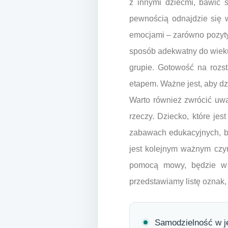
z innymi dziećmi, bawić s
pewnością odnajdzie się w
emocjami – zarówno pozytyw
sposób adekwatny do wieku,
grupie. Gotowość na rozst
etapem. Ważne jest, aby dz
Warto również zwrócić uw
rzeczy. Dziecko, które jes
zabawach edukacyjnych, b
jest kolejnym ważnym czynn
pomocą mowy, będzie w s
przedstawiamy listę oznak,
Samodzielność w jed