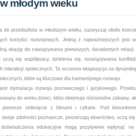
 w młodym wieku
a do przedszkola w młodszym wieku, zazwyczaj około trzeci
ych korzyści rozwojowych. Jedną z najważniejszych jest wc
lną okazję do nawiązywania pierwszych, świadomych relacji
 uczą się współpracy, dzielenia się, rozwiązywania konfliktó
ch interakcji społecznych. Ta wczesna ekspozycja na dynami
ołecznych, które są kluczowe dla harmonijnego rozwoju.
 jest stymulacja rozwoju poznawczego i językowego. Przeds
sowany do wieku dzieci, który obejmuje różnorodne zabawy, ak
pierwsze zetknięcie z literami i cyframi. Pod kierunkie
ją swoje zdolności poznawcze, poszerzają słownictwo, uczą si
 doświadczenia edukacyjne mogą pozytywnie wpłynąć na 