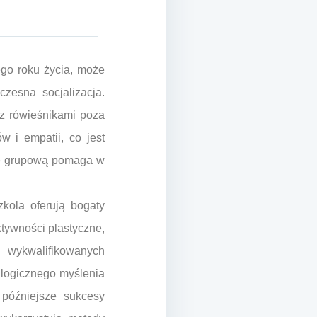
ego roku życia, może
zesna socjalizacja.
 z rówieśnikami poza
w i empatii, co jest
kę grupową pomaga w
zkola oferują bogaty
tywności plastyczne,
m wykwalifikowanych
ę logicznego myślenia
późniejsze sukcesy