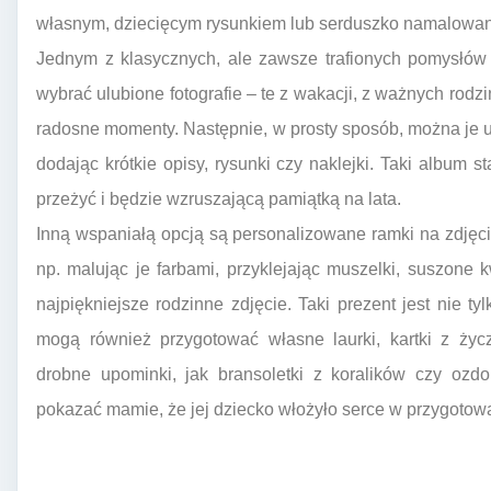
własnym, dziecięcym rysunkiem lub serduszko namalowan
Jednym z klasycznych, ale zawsze trafionych pomysłów 
wybrać ulubione fotografie – te z wakacji, z ważnych rodz
radosne momenty. Następnie, w prosty sposób, można je
dodając krótkie opisy, rysunki czy naklejki. Taki album 
przeżyć i będzie wzruszającą pamiątką na lata.
Inną wspaniałą opcją są personalizowane ramki na zdjęc
np. malując je farbami, przyklejając muszelki, suszone
najpiękniejsze rodzinne zdjęcie. Taki prezent jest nie ty
mogą również przygotować własne laurki, kartki z ży
drobne upominki, jak bransoletki z koralików czy ozd
pokazać mamie, że jej dziecko włożyło serce w przygotowa