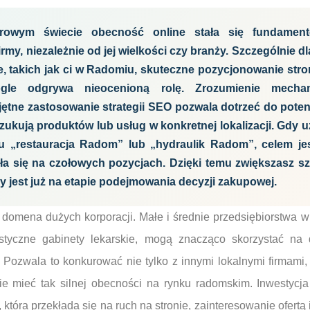
frowym świecie obecność online stała się fundamen
irmy, niezależnie od jej wielkości czy branży. Szczególnie 
ie, takich jak ci w Radomiu, skuteczne pozycjonowanie str
gle odgrywa nieocenioną rolę. Zrozumienie mechan
jętne zastosowanie strategii SEO pozwala dotrzeć do poten
zukują produktów lub usług w konkretnej lokalizacji. Gdy 
u „restauracja Radom” lub „hydraulik Radom”, celem jes
iła się na czołowych pozycjach. Dzięki temu zwiększasz s
ry jest już na etapie podejmowania decyzji zakupowej.
o domena dużych korporacji. Małe i średnie przedsiębiorstwa
istyczne gabinety lekarskie, mogą znacząco skorzystać na
. Pozwala to konkurować nie tylko z innymi lokalnymi firmami,
ie mieć tak silnej obecności na rynku radomskim. Inwestycj
która przekłada się na ruch na stronie, zainteresowanie ofertą 