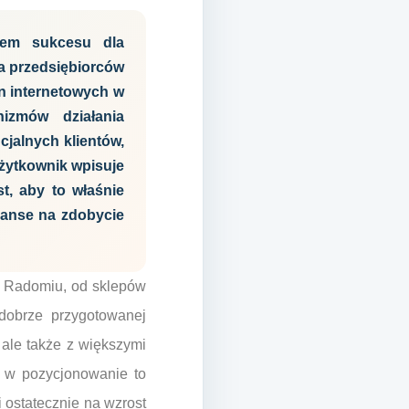
tem sukcesu dla
dla przedsiębiorców
on internetowych w
izmów działania
cjalnych klientów,
użytkownik wpisuje
t, aby to właśnie
zanse na zdobycie
 w Radomiu, od sklepów
 dobrze przygotowanej
 ale także z większymi
a w pozycjonowanie to
i ostatecznie na wzrost