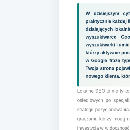
W dzisiejszym cy
praktycznie każdej f
działających lokaln
wyszukiwarce Goo
wyszukiwarki i umie
którzy aktywnie pos
w Google frazę typ
Twoja strona pojaw
nowego klienta, któ
Lokalne SEO to nie tylk
osiedlowych po specjal
strategii pozycjonowania
graczami, którzy mogą n
inwestycja w widoczność, 