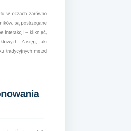
etu w oczach zarówno
yników, są postrzegane
 interakcji – kliknięć,
ktowych. Zasięg, jaki
dku tradycyjnych metod
onowania