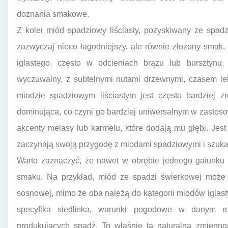
doznania smakowe.
Z kolei miód spadziowy liściasty, pozyskiwany ze spadz
zazwyczaj nieco łagodniejszy, ale równie złożony smak
iglastego, często w odcieniach brązu lub bursztynu.
wyczuwalny, z subtelnymi nutami drzewnymi, czasem le
miodzie spadziowym liściastym jest często bardziej 
dominująca, co czyni go bardziej uniwersalnym w zastos
akcenty melasy lub karmelu, które dodają mu głębi. Jest
zaczynają swoją przygodę z miodami spadziowymi i szuka
Warto zaznaczyć, że nawet w obrębie jednego gatunk
smaku. Na przykład, miód ze spadzi świerkowej może m
sosnowej, mimo że oba należą do kategorii miodów iglasty
specyfika siedliska, warunki pogodowe w danym 
produkujących spadź. To właśnie ta naturalna zmienno