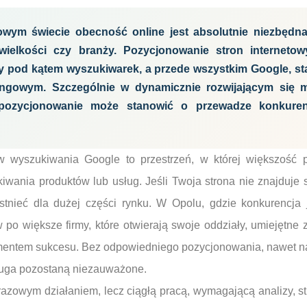
owym świecie obecność online jest absolutnie niezbędna 
 wielkości czy branży. Pozycjonowanie stron internetow
ny pod kątem wyszukiwarek, a przede wszystkim Google, st
ngowym. Szczególnie w dynamicznie rozwijającym się mi
pozycjonowanie może stanowić o przewadze konkuren
 wyszukiwania Google to przestrzeń, w której większość p
wania produktów lub usług. Jeśli Twoja strona nie znajduje s
 istnieć dla dużej części rynku. W Opolu, gdzie konkurencja
w po większe firmy, które otwierają swoje oddziały, umiejętne
mentem sukcesu. Bez odpowiedniego pozycjonowania, nawet na
sługa pozostaną niezauważone.
razowym działaniem, lecz ciągłą pracą, wymagającą analizy, str