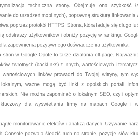
tymalizacja techniczna strony. Obejmuje ona szybkość ła
anie do urządzeń mobilnych), poprawną strukturę linkowania 
wa poprzez protokół HTTPS. Strona, która ładuje się długo lu
ią odstraszy użytkowników i obniży pozycję w rankingu Googl
e dla zapewnienia pozytywnego doświadczenia użytkownika.
a stron w Google Opole to także działania off-page. Najważn
linków zwrotnych (backlinks) z innych, wartościowych i tematyc
j wartościowych linków prowadzi do Twojej witryny, tym wy
 lokalnym, ważne mogą być linki z opolskich portali info
tnerskich. Nie można zapominać o lokalnym SEO, czyli optyma
t kluczowy dla wyświetlania firmy na mapach Google i 
ciągłe monitorowanie efektów i analiza danych. Używanie narz
ch Console pozwala śledzić ruch na stronie, pozycje słów kl