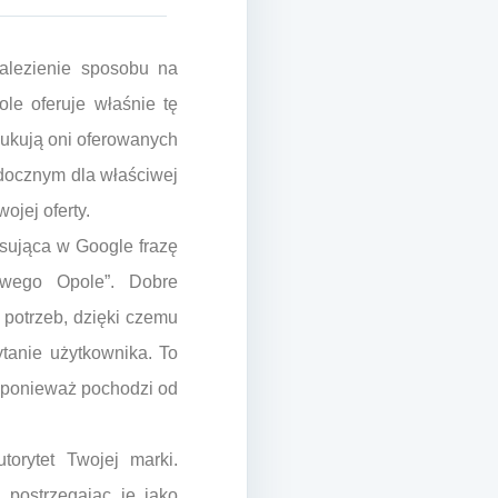
alezienie sposobu na
le oferuje właśnie tę
zukują oni oferowanych
idocznym dla właściwej
ojej oferty.
sująca w Google frazę
owego Opole”. Dobre
 potrzeb, dzięki czemu
tanie użytkownika. To
, ponieważ pochodzi od
orytet Twojej marki.
 postrzegając je jako