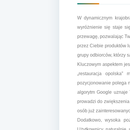
W dynamicznym krajobra
wyróżnienie się staje s
przewagę, pozwalając Two
przez Ciebie produktów l
grupy odbiorców, którzy s
Kluczowym aspektem jest
„restauracja opolska”
pozycjonowanie polega na
algorytm Google uznaje 
prowadzi do zwiększenia 
osób już zainteresowanyc
Dodatkowo, wysoka poz
Użytkownicy naturalnie 