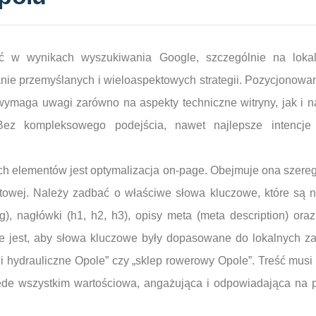
ieć w wynikach wyszukiwania Google, szczególnie na lok
nie przemyślanych i wieloaspektowych strategii. Pozycjonowan
 wymaga uwagi zarówno na aspekty techniczne witryny, jak i na 
 Bez kompleksowego podejścia, nawet najlepsze intencj
h elementów jest optymalizacja on-page. Obejmuje ona szereg
netowej. Należy zadbać o właściwe słowa kluczowe, które są 
e tag), nagłówki (h1, h2, h3), opisy meta (meta description) ora
ne jest, aby słowa kluczowe były dopasowane do lokalnych z
gi hydrauliczne Opole” czy „sklep rowerowy Opole”. Treść musi 
ede wszystkim wartościowa, angażująca i odpowiadająca na p