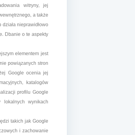
dowania witryny, jej
wewnętrznego, a także
b działa nieprawidłowo
e. Dbanie o te aspekty
iejszym elementem jest
znie powiązanych stron
żej Google ocenia jej
rmacyjnych, katalogów
lizacji profilu Google
w lokalnych wynikach
ędzi takich jak Google
uczowych i zachowanie