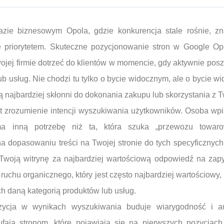
zie biznesowym Opola, gdzie konkurencja stale rośnie, zn
ię priorytetem. Skuteczne pozycjonowanie stron w Google Opo
jej firmie dotrzeć do klientów w momencie, gdy aktywnie pos
ub usług. Nie chodzi tu tylko o bycie widocznym, ale o bycie w
ą najbardziej skłonni do dokonania zakupu lub skorzystania z Tw
 zrozumienie intencji wyszukiwania użytkowników. Osoba wpi
 ma inną potrzebę niż ta, która szuka „przewozu towar
 dopasowaniu treści na Twojej stronie do tych specyficznych
Twoją witrynę za najbardziej wartościową odpowiedź na zapy
ruchu organicznego, który jest często najbardziej wartościowy
h daną kategorią produktów lub usług.
ycja w wynikach wyszukiwania buduje wiarygodność i aut
ufają stronom, które pojawiają się na pierwszych pozycjach,