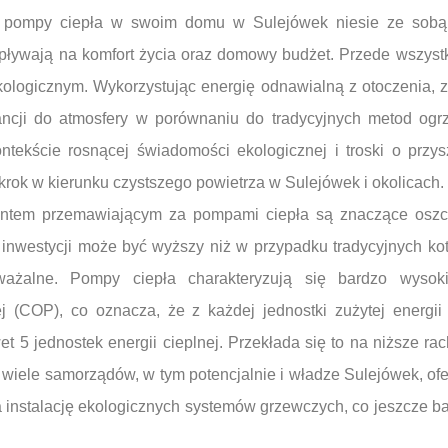
u pompy ciepła w swoim domu w Sulejówek niesie ze sobą
wpływają na komfort życia oraz domowy budżet. Przede wszyst
ologicznym. Wykorzystując energię odnawialną z otoczenia, 
ancji do atmosfery w porównaniu do tradycyjnych metod ogr
tekście rosnącej świadomości ekologicznej i troski o przys
rok w kierunku czystszego powietrza w Sulejówek i okolicach.
entem przemawiającym za pompami ciepła są znaczące oszc
inwestycji może być wyższy niż w przypadku tradycyjnych ko
ważalne. Pompy ciepła charakteryzują się bardzo wysok
j (COP), co oznacza, że z każdej jednostki zużytej energii e
 5 jednostek energii cieplnej. Przekłada się to na niższe ra
 wiele samorządów, w tym potencjalnie i władze Sulejówek, of
a instalację ekologicznych systemów grzewczych, co jeszcze ba