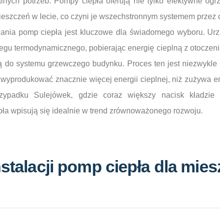
ych potrzeb. Pompy ciepła oferują nie tylko efektywne ogr
eszczeń w lecie, co czyni je wszechstronnym systemem przez c
ania pomp ciepła jest kluczowe dla świadomego wyboru. Urz
gu termodynamicznego, pobierając energię cieplną z otoczenia
ją do systemu grzewczego budynku. Proces ten jest niezwykle
 wyprodukować znacznie więcej energii cieplnej, niż zużywa en
zypadku Sulejówek, gdzie coraz większy nacisk kładzie 
pła wpisują się idealnie w trend zrównoważonego rozwoju.
nstalacji pomp ciepła dla mi