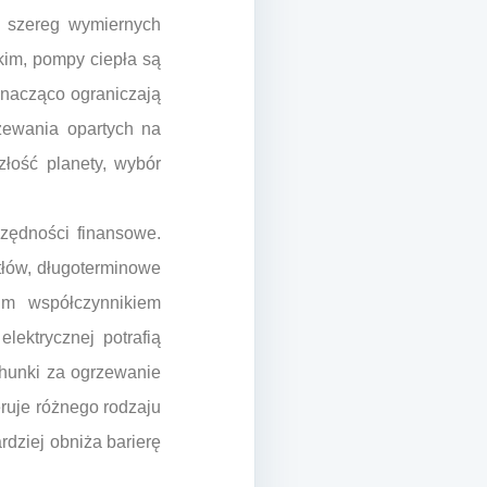
 szereg wymiernych
kim, pompy ciepła są
znacząco ograniczają
zewania opartych na
złość planety, wybór
zędności finansowe.
tłów, długoterminowe
im współczynnikiem
lektrycznej potrafią
chunki za ogrzewanie
eruje różnego rodzaju
rdziej obniża barierę