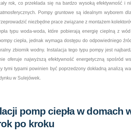
cały rok, co przekłada się na bardzo wysoką efektywność i
 atmosferycznych. Pompy gruntowe są idealnym wyborem dl
rzeprowadzić niezbędne prace związane z montażem kolektoró
epła typu woda-woda, które pobierają energię cieplną z wód
 pompy ciepła, jednak wymaga dostępu do odpowiedniego źród
ralny zbiornik wodny. Instalacja tego typu pompy jest najbar
nie oferuje najwyższą efektywność energetyczną spośród ws
y tymi typami powinien być poprzedzony dokładną analizą wa
dynku w Sulejówek.
alacji pomp ciepła w domach 
rok po kroku