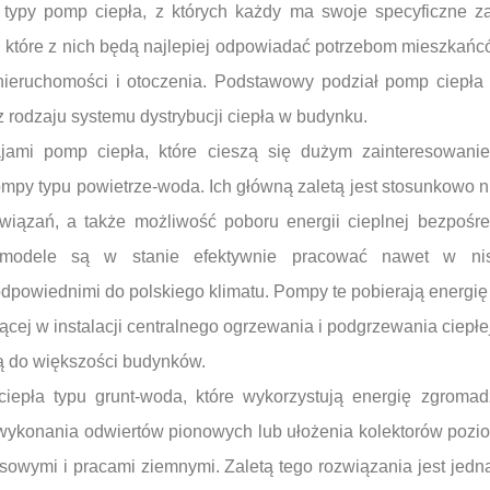
typy pomp ciepła, z których każdy ma swoje specyficzne za
, które z nich będą najlepiej odpowiadać potrzebom mieszkańc
ieruchomości i otoczenia. Podstawowy podział pomp ciepła 
z rodzaju systemu dystrybucji ciepła w budynku.
ajami pomp ciepła, które cieszą się dużym zainteresowanie
y typu powietrze-woda. Ich główną zaletą jest stosunkowo nis
wiązań, a także możliwość poboru energii cieplnej bezpośre
modele są w stanie efektywnie pracować nawet w nisk
odpowiednimi do polskiego klimatu. Pompy te pobierają energię 
ącej w instalacji centralnego ogrzewania i podgrzewania ciepł
ą do większości budynków.
iepła typu grunt-woda, które wykorzystują energię zgromad
wykonania odwiertów pionowych lub ułożenia kolektorów pozio
sowymi i pracami ziemnymi. Zaletą tego rozwiązania jest jedn