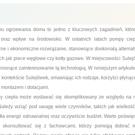
u ogrzewania domu to jedno z kluczowych zagadnień, któr
ji oraz wpływ na środowisko. W ostatnich latach pompy cie
zne i ekonomiczne rozwiązanie, stanowiące doskonałą alternat
ch jak piece węglowe czy kotły gazowe. W miejscowości Sulej
rosnące zainteresowanie tą technologią. W niniejszym artykule 
kontekście Sulejówek, omawiając ich rodzaje, korzyści płynąc
 montażem i dotacjami.
y ciepła może wydawać się skomplikowany ze względu na 
 Należy wziąć pod uwagę wiele czynników, takich jak wielkość
dła energii odnawialnej oraz oczywiście budżet. Warto poświę
i skonsultować się z fachowcami, którzy pomogą dobrać ro