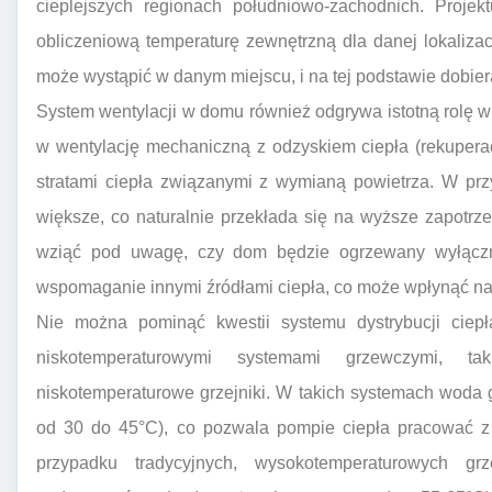
cieplejszych regionach południowo-zachodnich. Projek
obliczeniową temperaturę zewnętrzną dla danej lokalizacj
może wystąpić w danym miejscu, i na tej podstawie dobie
System wentylacji w domu również odgrywa istotną rolę
w wentylację mechaniczną z odzyskiem ciepła (rekuperac
stratami ciepła związanymi z wymianą powietrza. W przy
większe, co naturalnie przekłada się na wyższe zapotr
wziąć pod uwagę, czy dom będzie ogrzewany wyłączn
wspomaganie innymi źródłami ciepła, co może wpłynąć na 
Nie można pominąć kwestii systemu dystrybucji ciepł
niskotemperaturowymi systemami grzewczymi, t
niskotemperaturowe grzejniki. W takich systemach woda
od 30 do 45°C), co pozwala pompie ciepła pracować 
przypadku tradycyjnych, wysokotemperaturowych gr