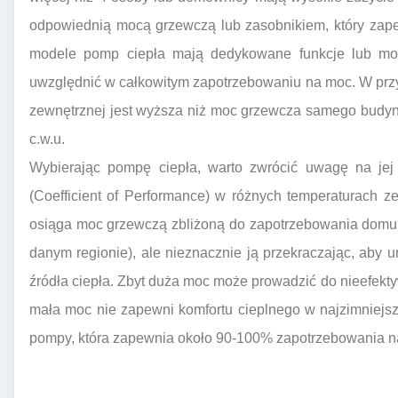
odpowiednią mocą grzewczą lub zasobnikiem, który zape
modele pomp ciepła mają dedykowane funkcje lub modu
uwzględnić w całkowitym zapotrzebowaniu na moc. W przy
zewnętrznej jest wyższa niż moc grzewcza samego budyn
c.w.u.
Wybierając pompę ciepła, warto zwrócić uwagę na je
(Coefficient of Performance) w różnych temperaturach z
osiąga moc grzewczą zbliżoną do zapotrzebowania domu p
danym regionie), ale nieznacznie ją przekraczając, aby
źródła ciepła. Zbyt duża moc może prowadzić do nieefektyw
mała moc nie zapewni komfortu cieplnego w najzimniejs
pompy, która zapewnia około 90-100% zapotrzebowania na