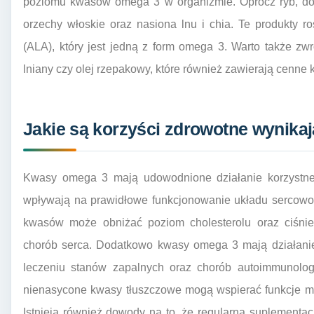
poziomu kwasów omega 3 w organizmie. Oprócz ryb, do
orzechy włoskie oraz nasiona lnu i chia. Te produkty r
(ALA), który jest jedną z form omega 3. Warto także zwró
lniany czy olej rzepakowy, które również zawierają cenne
Jakie są korzyści zdrowotne wynik
Kwasy omega 3 mają udowodnione działanie korzystne 
wpływają na prawidłowe funkcjonowanie układu sercowo
kwasów może obniżać poziom cholesterolu oraz ciśnien
chorób serca. Dodatkowo kwasy omega 3 mają działani
leczeniu stanów zapalnych oraz chorób autoimmunolog
nienasycone kwasy tłuszczowe mogą wspierać funkcje mó
Istnieją również dowody na to, że regularna suplement