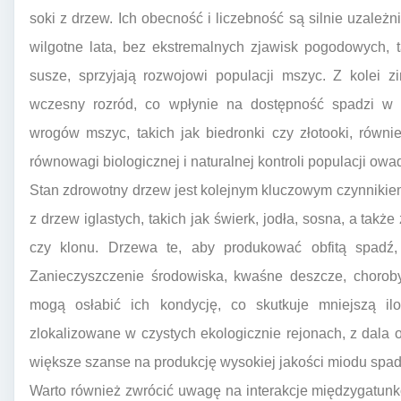
soki z drzew. Ich obecność i liczebność są silnie uzale
wilgotne lata, bez ekstremalnych zjawisk pogodowych, 
susze, sprzyjają rozwojowi populacji mszyc. Z kolei 
wczesny rozród, co wpłynie na dostępność spadzi w p
wrogów mszyc, takich jak biedronki czy złotooki, równ
równowagi biologicznej i naturalnej kontroli populacji o
Stan zdrowotny drzew jest kolejnym kluczowym czynnikie
z drzew iglastych, takich jak świerk, jodła, sosna, a także 
czy klonu. Drzewa te, aby produkować obfitą spadź
Zanieczyszczenie środowiska, kwaśne deszcze, chorob
mogą osłabić ich kondycję, co skutkuje mniejszą ilo
zlokalizowane w czystych ekologicznie rejonach, z dala 
większe szanse na produkcję wysokiej jakości miodu spa
Warto również zwrócić uwagę na interakcje międzygatun