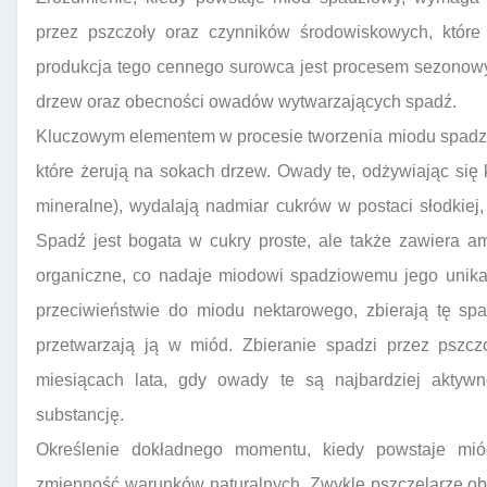
przez pszczoły oraz czynników środowiskowych, które 
produkcja tego cennego surowca jest procesem sezonowy
drzew oraz obecności owadów wytwarzających spadź.
Kluczowym elementem w procesie tworzenia miodu spadz
które żerują na sokach drzew. Owady te, odżywiając si
mineralne), wydalają nadmiar cukrów w postaci słodkiej, 
Spadź jest bogata w cukry proste, ale także zawiera a
organiczne, co nadaje miodowi spadziowemu jego unikal
przeciwieństwie do miodu nektarowego, zbierają tę spa
przetwarzają ją w miód. Zbieranie spadzi przez pszc
miesiącach lata, gdy owady te są najbardziej aktywn
substancję.
Określenie dokładnego momentu, kiedy powstaje mió
zmienność warunków naturalnych. Zwykle pszczelarze ob