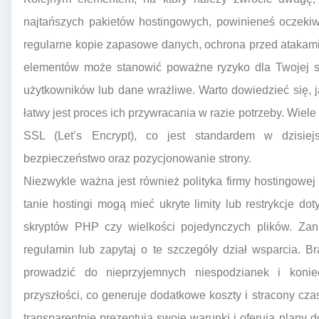
najtańszych pakietów hostingowych, powinieneś oczeki
regularne kopie zapasowe danych, ochrona przed atakami
elementów może stanowić poważne ryzyko dla Twojej st
użytkowników lub dane wrażliwe. Warto dowiedzieć się, 
łatwy jest proces ich przywracania w razie potrzeby. Wiele
SSL (Let’s Encrypt), co jest standardem w dzisie
bezpieczeństwo oraz pozycjonowanie strony.
Niezwykle ważna jest również polityka firmy hostingowe
tanie hostingi mogą mieć ukryte limity lub restrykcje do
skryptów PHP czy wielkości pojedynczych plików. Zan
regulamin lub zapytaj o te szczegóły dział wsparcia. B
prowadzić do nieprzyjemnych niespodzianek i koni
przyszłości, co generuje dodatkowe koszty i stracony cz
transparentnie prezentują swoje warunki i oferują plany 