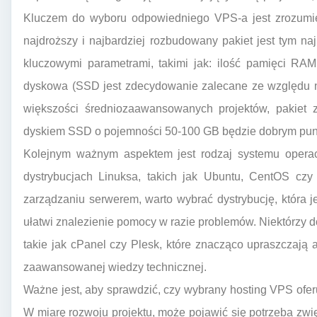
Kluczem do wyboru odpowiedniego VPS-a jest zrozumie
najdroższy i najbardziej rozbudowany pakiet jest tym n
kluczowymi parametrami, takimi jak: ilość pamięci RAM,
dyskowa (SSD jest zdecydowanie zalecane ze względu n
większości średniozaawansowanych projektów, pakiet 
dyskiem SSD o pojemności 50-100 GB będzie dobrym pun
Kolejnym ważnym aspektem jest rodzaj systemu operac
dystrybucjach Linuksa, takich jak Ubuntu, CentOS cz
zarządzaniu serwerem, warto wybrać dystrybucję, która 
ułatwi znalezienie pomocy w razie problemów. Niektórzy d
takie jak cPanel czy Plesk, które znacząco upraszczają
zaawansowanej wiedzy technicznej.
Ważne jest, aby sprawdzić, czy wybrany hosting VPS ofe
W miarę rozwoju projektu, może pojawić się potrzeba zwi