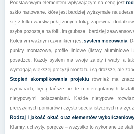
Podstawowym elementem wpływającym na cenę jest
rodz
szkło hartowane, które jest bardziej wytrzymałe na uderz
się z kilku warstw połączonych folią, zapewnia dodatk
szyba pozostaje na folii. Im grubsze i bardziej zaawansow
Kolejnym ważnym czynnikiem jest
system mocowania
. 
punkty montażowe, profile liniowe (listwy aluminiowe
posadzce. Każdy system ma swoje zalety i wady, a takż
wymagają większej precyzji montażu i są droższe, ale z
Stopień skomplikowania projektu
również ma znacze
wymiarach, będą tańsze niż te o nieregularnych kształ
nietypowymi połączeniami. Każde nietypowe rozwią
precyzyjnych pomiarów i często specjalistycznych narzędzi
Rodzaj i jakość okuć oraz elementów wykończeniow
Klamry, uchwyty, poręcze – wszystko to wykonane ze stali