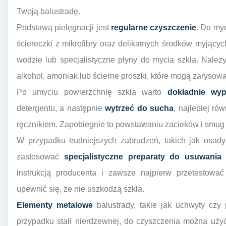
Twoją balustradę.
Podstawą pielęgnacji jest
regularne czyszczenie
. Do myc
ściereczki z mikrofibry oraz delikatnych środków myjącyc
wodzie lub specjalistyczne płyny do mycia szkła. Nale
alkohol, amoniak lub ścierne proszki, które mogą zarysow
Po umyciu powierzchnię szkła warto
dokładnie wyp
detergentu, a następnie
wytrzeć do sucha
, najlepiej ró
ręcznikiem. Zapobiegnie to powstawaniu zacieków i smug
W przypadku trudniejszych zabrudzeń, takich jak osad
zastosować
specjalistyczne preparaty do usuwania 
instrukcją producenta i zawsze najpierw przetestować
upewnić się, że nie uszkodzą szkła.
Elementy metalowe
balustrady, takie jak uchwyty czy
przypadku stali nierdzewnej, do czyszczenia można użyć