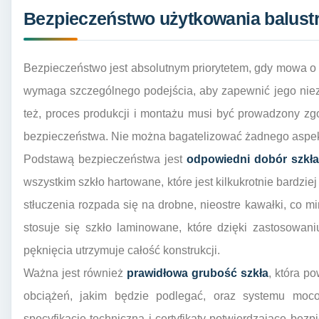
Bezpieczeństwo użytkowania balust
Bezpieczeństwo jest absolutnym priorytetem, gdy mowa o b
wymaga szczególnego podejścia, aby zapewnić jego nie
też, proces produkcji i montażu musi być prowadzony z
bezpieczeństwa. Nie można bagatelizować żadnego aspek
Podstawą bezpieczeństwa jest
odpowiedni dobór szkł
wszystkim szkło hartowane, które jest kilkukrotnie bardzi
stłuczenia rozpada się na drobne, nieostre kawałki, co mi
stosuje się szkło laminowane, które dzięki zastosowani
pęknięcia utrzymuje całość konstrukcji.
Ważna jest również
prawidłowa grubość szkła
, która p
obciążeń, jakim będzie podlegać, oraz systemu moc
specyfikację techniczną i certyfikaty potwierdzające bez