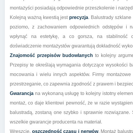
montażyści posiadają odpowiednie przeszkolenie i narzędzi
Kolejną ważną kwestią jest
precyzja
. Balustrady szklan
poziomo, z zachowaniem odpowiednich odstępów i na
wpłynąć na estetykę, a co gorsza, na stabilność cał
doświadczenie montażystów gwarantują dokładność wyko
Znajomość przepisów budowlanych
to kolejny argume
Przepisy te określają wymagania dotyczące wysokości ba
mocowania i wielu innych aspektów. Firmy montażowe d
przestrzeganie, co zapewnia zgodność z prawem i bezpie
Gwarancja
na wykonaną usługę to kolejny istotny element
montaż, co daje klientowi pewność, że w razie wystąpi
balustradą, zostaną one szybko i sprawnie rozwiązane
wszelkie gwarancje producenta na materiał.
Wreszcie,
oszczędność czasu i nerwów
. Montaż balustr