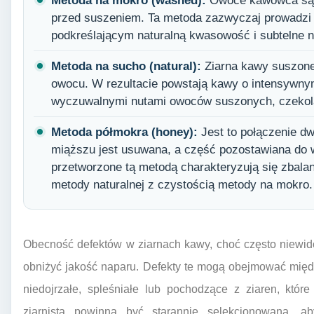
Metoda na mokro (washed):
Owoce kawowca są 
przed suszeniem. Ta metoda zazwyczaj prowadzi
podkreślającym naturalną kwasowość i subtelne n
Metoda na sucho (natural):
Ziarna kawy suszone
owocu. W rezultacie powstają kawy o intensywny
wyczuwalnymi nutami owoców suszonych, czekola
Metoda półmokra (honey):
Jest to połączenie d
miąższu jest usuwana, a część pozostawiana do 
przetworzone tą metodą charakteryzują się zba
metody naturalnej z czystością metody na mokro.
Obecność defektów w ziarnach kawy, choć często niewid
obniżyć jakość naparu. Defekty te mogą obejmować międ
niedojrzałe, spleśniałe lub pochodzące z ziaren, które
ziarnista powinna być starannie selekcjonowana, a