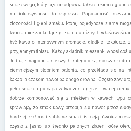
smakowego, który będzie odpowiadał szerokiemu gronu od
np. intensywność do espresso. Popularność mieszan
złożoności i głębi smaku, której pojedyncze ziarna mog
tworzą mieszanki, łącząc ziarna o różnych właściwościa
być kawa o intensywnym aromacie, gładkiej teksturze, 
przyjemnym finiszu. Każdy składnik mieszanki wnosi coś u
Jedną z najpopularniejszych kategorii są mieszanki do 
ciemniejszym stopniem palenia, co przekłada się na in
kakao, a czasem nawet palonego drewna. Często zawieraj
pełni smaku i pomaga w tworzeniu gęstej, trwałej cremy
dobrze komponować się z mlekiem w kawach typu cappu
sprawiają, że smak kawy przebija się nawet przez słody
bardziej złożone i subtelne smaki, istnieją również mies
często z jasno lub średnio palonych ziaren, które ofe