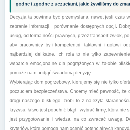
godne i zgodne z uczuciami, jakie żywiliśmy do zma
Decyzja ta powinna być przemyślana, nawet jeśli czas w
zebranie informacji i porównanie dostępnych opcji. Dob
usług, od formalności prawnych, przez transport zwłok, po
aby pracownicy byli kompetentni, taktowni i gotowi od
najbardziej delikatne. Ich rola to nie tylko zapewnieni
wsparcie emocjonalne dla pogrążonych w żałobie bliskic
pomoże nam podjąć świadomą decyzję.
Wybierając dom pogrzebowy, kierujemy się nie tylko ofer
poczuciem bezpieczeństwa. Chcemy mieć pewność, że oso
drogi naszego bliskiego, zrobi to z należytą staranności
kryzysu, łatwo jest popełnić błąd i wybrać firmę, która ni
jest przygotowanie i wiedza, na co zwracać uwagę. Do
kryteriów, które pomogą nam ocenić potencjalnych kandyd