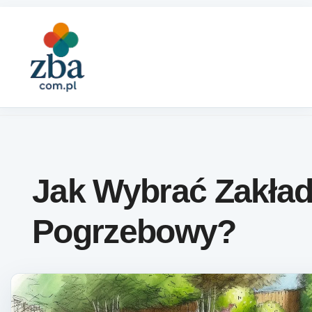
Skip to content
Jak Wybrać Zakła
Pogrzebowy?