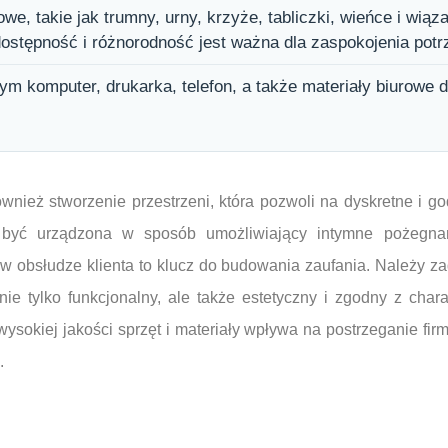
e, takie jak trumny, urny, krzyże, tabliczki, wieńce i wiąz
ostępność i różnorodność jest ważna dla zaspokojenia potrz
tym komputer, drukarka, telefon, a także materiały biurowe 
ież stworzenie przestrzeni, która pozwoli na dyskretne i god
być urządzona w sposób umożliwiający intymne pożegnan
 w obsłudze klienta to klucz do budowania zaufania. Należy z
ie tylko funkcjonalny, ale także estetyczny i zgodny z cha
wysokiej jakości sprzęt i materiały wpływa na postrzeganie firm
.