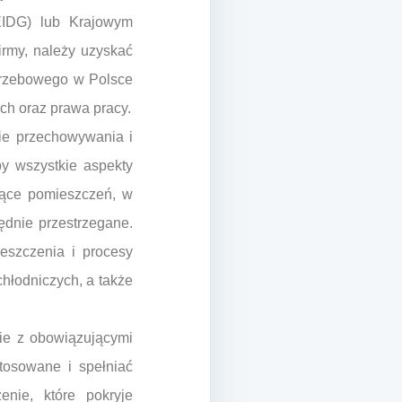
CEIDG) lub Krajowym
irmy, należy uzyskać
ogrzebowego w Polsce
ch oraz prawa pracy.
sie przechowywania i
by wszystkie aspekty
czące pomieszczeń, w
dnie przestrzegane.
eszczenia i procesy
chłodniczych, a także
ie z obowiązującymi
tosowane i spełniać
nie, które pokryje