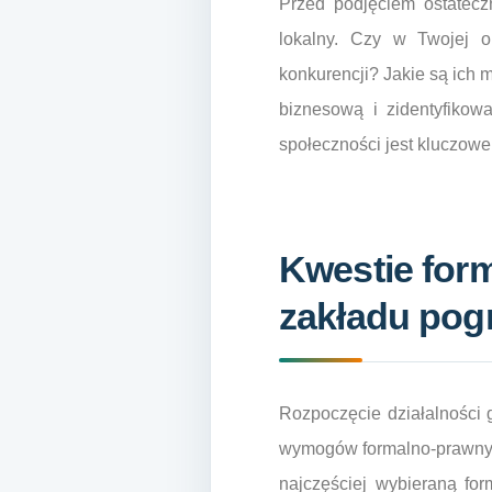
Przed podjęciem ostateczn
lokalny. Czy w Twojej o
konkurencji? Jakie są ich m
biznesową i zidentyfikowa
społeczności jest kluczowe
Kwestie for
zakładu po
Rozpoczęcie działalności 
wymogów formalno-prawnych
najczęściej wybieraną fo