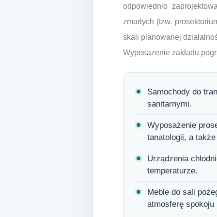
odpowiednio zaprojektow
zmarłych (tzw. prosektoriu
skali planowanej działalnoś
Wyposażenie zakładu pogrz
Samochody do tran
sanitarnymi.
Wyposażenie prosek
tanatologii, a takż
Urządzenia chłodni
temperaturze.
Meble do sali pożeg
atmosferę spokoju 