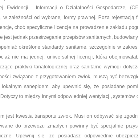
ej Ewidencji i Informacji o Działalności Gospodarczej (
w zależności od wybranej formy prawnej. Poza rejestracją f
cencje, choć specyficzne licencje na prowadzenie zakładu p
 jest jednak przestrzeganie przepisów sanitarnych, budowlany
ełniać określone standardy sanitarne, szczególnie w zakre
ciaż nie ma jednej, uniwersalnej licencji, która obejmowała
tyczące praktyki tanatologicznej oraz sanitarne wymogi doty
nności związane z przygotowaniem zwłok, muszą być bezwzglę
 lokalnym sanepidem, aby upewnić się, że posiadane pomi
 Dotyczy to między innymi odpowiedniej wentylacji, systemów 
 jest kwestia transportu zwłok. Musi on odbywać się zgodn
ywane do przewozu zmarłych powinny być specjalnie przys
iczne. Upewnij się, że posiadasz odpowiednie ubezpiecze