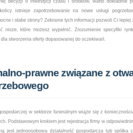
ej decyzji o inwestycji czasu i środków, warto dokładnie 
kolicy istnieje zapotrzebowanie na nowe usługi pogrzeb
ocne i słabe strony? Zebranie tych informacji pozwoli Ci lepiej
ć nisze, które możesz wypełnić. Zrozumienie specyfiki rynk
 dla stworzenia oferty dopasowanej do oczekiwań.
malno-prawne związane z otw
grzebowego
gospodarczej w sektorze funeralnym wiąże się z konieczności
. Podstawowym krokiem jest rejestracja firmy w odpowiedni
rmą jest jednoosobowa działalność gospodarcza lub spółka c