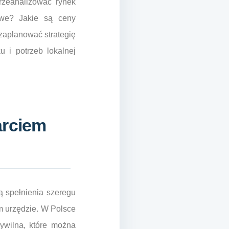
przeanalizować rynek
owe? Jakie są ceny
 zaplanować strategię
u i potrzeb lokalnej
arciem
ą spełnienia szeregu
m urzędzie. W Polsce
ywilna, które można