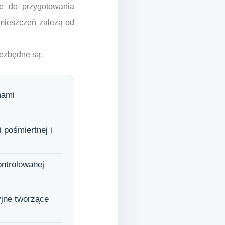
ie do przygotowania
pomieszczeń zależą od
ezbędne są:
mami
 pośmiertnej i
ontrolowanej
yjne tworzące