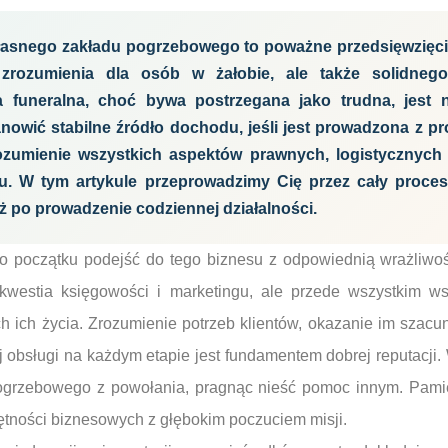
własnego zakładu pogrzebowego to poważne przedsięwzięci
 zrozumienia dla osób w żałobie, ale także solidneg
 funeralna, choć bywa postrzegana jako trudna, jest 
nowić stabilne źródło dochodu, jeśli jest prowadzona z pr
zumienie wszystkich aspektów prawnych, logistycznych i
u. W tym artykule przeprowadzimy Cię przez cały proces
ż po prowadzenie codziennej działalności.
o początku podejść do tego biznesu z odpowiednią wrażliwoś
 kwestia księgowości i marketingu, ale przede wszystkim ws
 ich życia. Zrozumienie potrzeb klientów, okazanie im szacun
 obsługi na każdym etapie jest fundamentem dobrej reputacji.
ogrzebowego z powołania, pragnąc nieść pomoc innym. Pamię
ętności biznesowych z głębokim poczuciem misji.