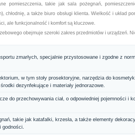
ane pomieszczenia, takie jak sala pożegnań, pomieszczen
m), chłodnię, a także biuro obsługi klienta. Wielkość i układ 
ci, ale funkcjonalność i komfort są kluczowe.
ebowego obejmuje szeroki zakres przedmiotów i urządzeń. Ni
sportu zmarłych, specjalnie przystosowane i zgodne z nor
torium, w tym stoły prosektoryjne, narzędzia do kosmetyki
e środki dezynfekujące i materiały jednorazowe.
cze do przechowywania ciał, o odpowiedniej pojemności i k
nań, takie jak katafalki, krzesła, a także elementy dekorac
i godności.