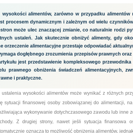
u wysokości alimentów, zarówno w przypadku alimentów na
est procesem dynamicznym i zależnym od wielu czynników
 stron może ulec znaczącej zmianie, co naturalnie rodzi p
otnych ustaleń. Jak skutecznie obniżyć alimenty, gdy oko
ne orzeczenie alimentacyjne przestaje odpowiadać aktualny
wymaga dogłębnego zrozumienia przepisów prawnych oraz st
artykułu jest przedstawienie kompleksowego przewodnika 
lu prawnego obniżenia świadczeń alimentacyjnych, zw
awne i praktyczne.
stalenia wysokości alimentów może wynikać z różnych przyc
 sytuacji finansowej osoby zobowiązanej do alimentacji, na 
liwiająca wykonywanie dotychczasowego zawodu lub inne zd
chody. Z drugiej strony, nawet jeśli sytuacja finansowa 
utomatycznie oznacza to możliwość obniżenia alimentów, jedn