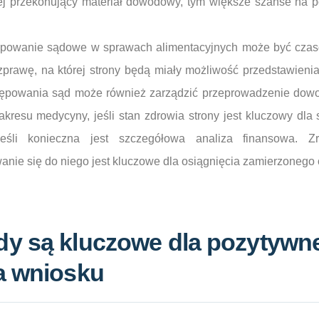
ziej przekonujący materiał dowodowy, tym większe szanse na 
ępowanie sądowe w sprawach alimentacyjnych może być czas
prawę, na której strony będą miały możliwość przedstawieni
ępowania sąd może również zarządzić przeprowadzenie dowod
akresu medycyny, jeśli stan zdrowia strony jest kluczowy dla 
jeśli konieczna jest szczegółowa analiza finansowa. Z
anie się do niego jest kluczowe dla osiągnięcia zamierzonego 
dy są kluczowe dla pozytywn
a wniosku