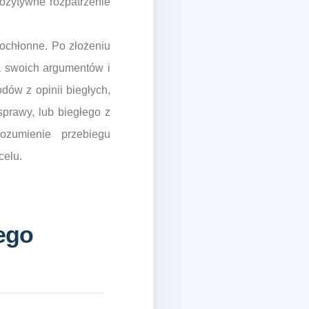
pozytywne rozpatrzenie
ochłonne. Po złożeniu
a swoich argumentów i
ów z opinii biegłych,
sprawy, lub biegłego z
rozumienie przebiegu
celu.
ego