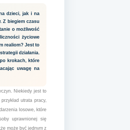
 dzieci, jak i na
. Z biegiem czasu
ytanie o możliwość
liczności życiowe
m realiom? Jest to
rategii działania.
po krokach, które
racając uwagę na
zyn. Niekiedy jest to
przykład utrata pracy,
arzenia losowe, które
osoby uprawnionej się
akże może być jednym z