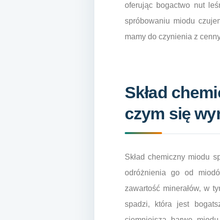
oferując bogactwo nut leś
spróbowaniu miodu czujem
mamy do czynienia z cenn
Skład chemi
czym się wy
Skład chemiczny miodu spa
odróżnienia go od miodó
zawartość minerałów, w ty
spadzi, która jest boga
ciemniejszą barwę miodu