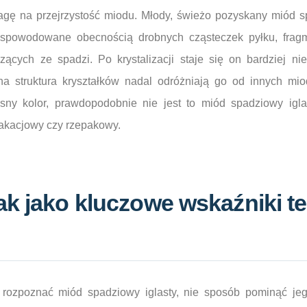
gę na przejrzystość miodu. Młody, świeżo pozyskany miód sp
t spowodowane obecnością drobnych cząsteczek pyłku, fra
cych ze spadzi. Po krystalizacji staje się on bardziej niep
a struktura kryształków nadal odróżniają go od innych mio
sny kolor, prawdopodobnie nie jest to miód spadziowy igla
 akacjowy czy rzepakowy.
ak jako kluczowe wskaźniki t
rozpoznać miód spadziowy iglasty, nie sposób pominąć jego