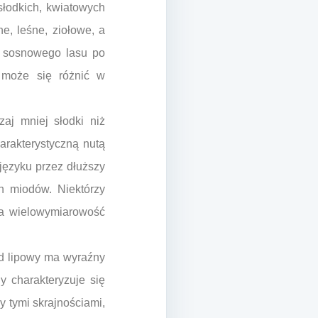
słodkich, kwiatowych
e, leśne, ziołowe, a
u sosnowego lasu po
 może się różnić w
aj mniej słodki niż
arakterystyczną nutą
 języku przez dłuższy
ch miodów. Niektórzy
Ta wielowymiarowość
ód lipowy ma wyraźny
y charakteryzuje się
 tymi skrajnościami,