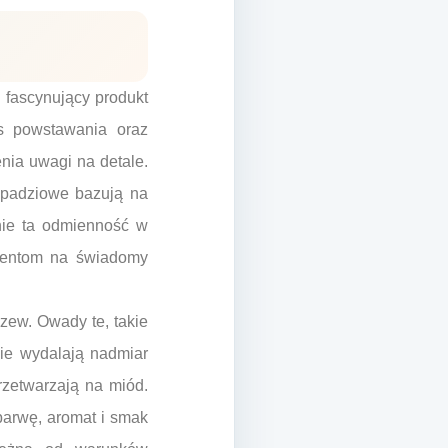
i fascynujący produkt
s powstawania oraz
nia uwagi na detale.
spadziowe bazują na
śnie ta odmienność w
umentom na świadomy
rzew. Owady te, takie
nie wydalają nadmiar
rzetwarzają na miód.
barwę, aromat i smak