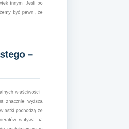
wiek innym. Jeśli po
ożemy być pewni, że
stego –
alnych właściwości i
st znacznie wyższa
rwiastki pochodzą ze
inerałów wpływa na
lnie wartościowym w