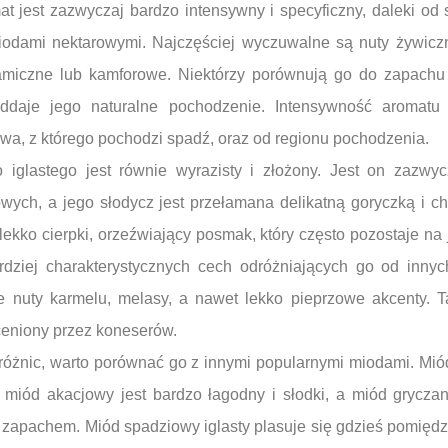
t jest zazwyczaj bardzo intensywny i specyficzny, daleki od 
iodami nektarowymi. Najczęściej wyczuwalne są nuty żywiczn
amiczne lub kamforowe. Niektórzy porównują go do zapach
ddaje jego naturalne pochodzenie. Intensywność aromatu
wa, z którego pochodzi spadź, oraz od regionu pochodzenia.
glastego jest równie wyrazisty i złożony. Jest on zazwycz
ych, a jego słodycz jest przełamana delikatną goryczką i ch
lekko cierpki, orzeźwiający posmak, który często pozostaje na
rdziej charakterystycznych cech odróżniających go od inny
 nuty karmelu, melasy, a nawet lekko pieprzowe akcenty. 
ceniony przez koneserów.
różnic, warto porównać go z innymi popularnymi miodami. Mi
miód akacjowy jest bardzo łagodny i słodki, a miód gryczan
zapachem. Miód spadziowy iglasty plasuje się gdzieś pomiędzy