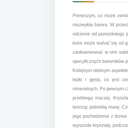
Pierwszym, co może zwróc
niezwykła barwa. W przec
odcienie od jasnozłotego 
kolor może wahać się od g
zaobserwować w nim subtel
specyficznych barwników p
Kolejnym istotnym aspekte
lepki i gęsty, co jest c
mineralnych. Po pewnym cza
przebiega inaczej. Kryszt
tworząc jednolitą masę. C
jego pochodzenie z drzew 
wyraziste kryształy, podcz