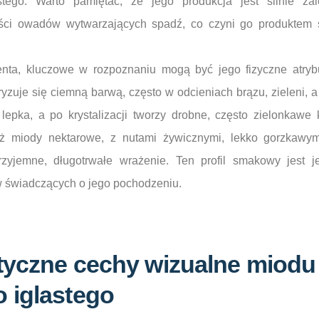
tego. Warto pamiętać, że jego produkcja jest silnie z
ości owadów wytwarzających spadź, co czyni go produktem
nta, kluczowe w rozpoznaniu mogą być jego fizyczne atryb
ryzuje się ciemną barwą, często w odcieniach brązu, zieleni, 
lepka, a po krystalizacji tworzy drobne, często zielonkawe k
iż miody nektarowe, z nutami żywicznymi, lekko gorzkawymi
zyjemne, długotrwałe wrażenie. Ten profil smakowy jest j
 świadczących o jego pochodzeniu.
tyczne cechy wizualne miodu
 iglastego