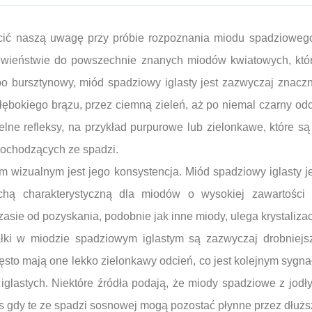
ić naszą uwagę przy próbie rozpoznania miodu spadziowego i
iwieństwie do powszechnie znanych miodów kwiatowych, które
po bursztynowy, miód spadziowy iglasty jest zazwyczaj znaczn
łębokiego brązu, przez ciemną zieleń, aż po niemal czarny o
ne refleksy, na przykład purpurowe lub zielonkawe, które s
ochodzących ze spadzi.
m wizualnym jest jego konsystencja. Miód spadziowy iglasty j
echą charakterystyczną dla miodów o wysokiej zawartości
sie od pozyskania, podobnie jak inne miody, ulega krystalizac
ałki w miodzie spadziowym iglastym są zazwyczaj drobniejsz
zęsto mają one lekko zielonkawy odcień, co jest kolejnym syg
iglastych. Niektóre źródła podają, że miody spadziowe z jodł
as gdy te ze spadzi sosnowej mogą pozostać płynne przez dłużs