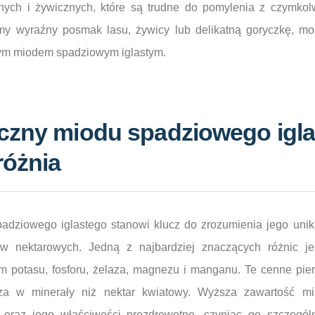
nych i żywicznych, które są trudne do pomylenia z czymkol
y wyraźny posmak lasu, żywicy lub delikatną goryczkę, m
ym miodem spadziowym iglastym.
czny miodu spadziowego igla
różnia
dziowego iglastego stanowi klucz do zrozumienia jego unik
w nektarowych. Jedną z najbardziej znaczących różnic je
m potasu, fosforu, żelaza, magnezu i manganu. Te cenne pie
tsza w minerały niż nektar kwiatowy. Wyższa zawartość m
 oraz jego właściwości prozdrowotne, czyniąc go szczegó