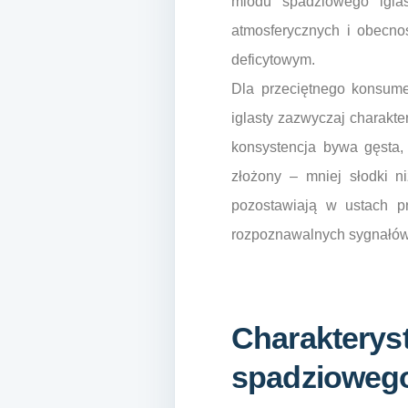
miodu spadziowego iglas
atmosferycznych i obecn
deficytowym.
Dla przeciętnego konsume
iglasty zazwyczaj charakte
konsystencja bywa gęsta, 
złożony – mniej słodki n
pozostawiają w ustach pr
rozpoznawalnych sygnałów
Charakterys
spadziowego