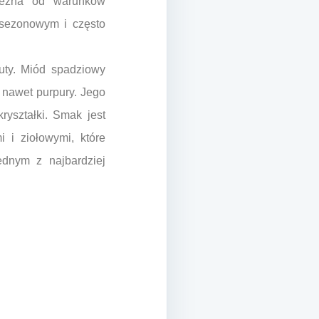
ależna od warunków
 sezonowym i często
uty. Miód spadziowy
a nawet purpury. Jego
ryształki. Smak jest
 i ziołowymi, które
ednym z najbardziej