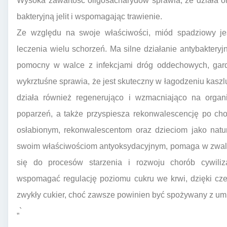
Wysoka zawartość oligosacharydów sprawia, że działa on
bakteryjną jelit i wspomagając trawienie.
Ze względu na swoje właściwości, miód spadziowy jes
leczenia wielu schorzeń. Ma silne działanie antybaktery
pomocny w walce z infekcjami dróg oddechowych, gard
wykrztuśne sprawia, że jest skuteczny w łagodzeniu kaszl
działa również regenerująco i wzmacniająco na organ
poparzeń, a także przyspiesza rekonwalescencję po ch
osłabionym, rekonwalescentom oraz dzieciom jako natur
swoim właściwościom antyoksydacyjnym, pomaga w zwalcz
się do procesów starzenia i rozwoju chorób cywili
wspomagać regulację poziomu cukru we krwi, dzięki cze
zwykły cukier, choć zawsze powinien być spożywany z um
„`