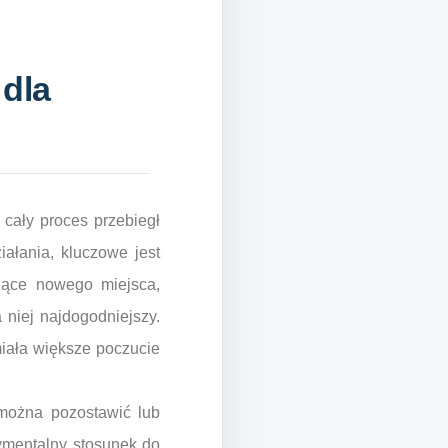
 dla
 cały proces przebiegł
iałania, kluczowe jest
czące nowego miejsca,
 niej najdogodniejszy.
miała większe poczucie
 można pozostawić lub
tymentalny stosunek do