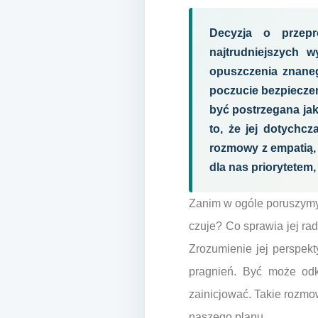
Decyzja o przep
najtrudniejszych 
opuszczenia znaneg
poczucie bezpiecze
być postrzegana jak
to, że jej dotychc
rozmowy z empatią, c
dla nas priorytete
Zanim w ogóle poruszymy 
czuje? Co sprawia jej rad
Zrozumienie jej perspek
pragnień. Być może odk
zainicjować. Takie rozmow
naszego planu.