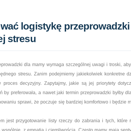
wać logistykę przeprowadzki
j stresu
zeprowadzki dla mamy wymaga szczególnej uwagi i troski, aby
zbędnego stresu. Zanim podejmiemy jakiekolwiek konkretne dz
roces decyzyjny. Zapytajmy, jakie są jej priorytety doty
eń by preferowała, a nawet jaki termin przeprowadzki byłby dla
nowaniu sprawi, że poczuje się bardziej komfortowo i będzie 
 jest przygotowanie listy rzeczy do zabrania i tych, które
o wspólnie, z empatią i cierpliwością. Często mamy mają sen