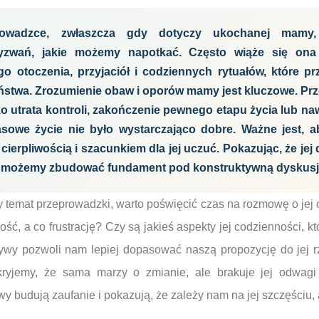
rowadzce, zwłaszcza gdy dotyczy ukochanej mamy
wyzwań, jakie możemy napotkać. Często wiąże się ona
o otoczenia, przyjaciół i codziennych rytuałów, które pr
ństwa. Zrozumienie obaw i oporów mamy jest kluczowe. P
o utrata kontroli, zakończenie pewnego etapu życia lub n
zasowe życie nie było wystarczająco dobre. Ważne jest, a
ierpliwością i szacunkiem dla jej uczuć. Pokazując, że jej 
m, możemy zbudować fundament pod konstruktywną dyskusj
temat przeprowadzki, warto poświęcić czas na rozmowę o jej 
ość, a co frustrację? Czy są jakieś aspekty jej codzienności, k
tywy pozwoli nam lepiej dopasować naszą propozycję do jej r
ryjemy, że sama marzy o zmianie, ale brakuje jej odwagi 
y budują zaufanie i pokazują, że zależy nam na jej szczęściu, a 