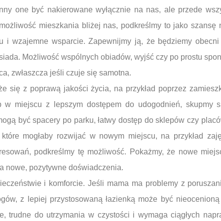
nny one być nakierowane wyłącznie na nas, ale przede wsz
ożliwość mieszkania bliżej nas, podkreślmy to jako szansę n
u i wzajemne wsparcie. Zapewnijmy ją, że będziemy obecni
 sąsiada. Możliwość wspólnych obiadów, wyjść czy po prostu sp
ca, zwłaszcza jeśli czuje się samotna.
że się z poprawą jakości życia, na przykład poprzez zamiesz
lub w miejscu z lepszym dostępem do udogodnień, skupmy s
ogą być spacery po parku, łatwy dostęp do sklepów czy placów
tóre mogłaby rozwijać w nowym miejscu, na przykład zajęc
eresowań, podkreślmy tę możliwość. Pokażmy, że nowe miejsc
 na nowe, pozytywne doświadczenia.
eczeństwie i komforcie. Jeśli mama ma problemy z poruszan
ogów, z lepiej przystosowaną łazienką może być nieocenioną 
że, trudne do utrzymania w czystości i wymaga ciągłych nap