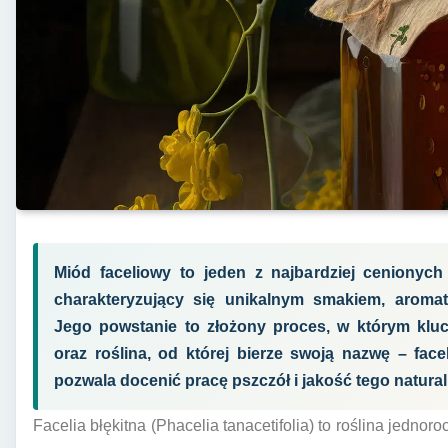
Miód faceliowy to jeden z najbardziej ceniony
charakteryzujący się unikalnym smakiem, aroma
Jego powstanie to złożony proces, w którym klu
oraz roślina, od której bierze swoją nazwę – face
pozwala docenić pracę pszczół i jakość tego natura
Facelia błękitna (Phacelia tanacetifolia) to roślina jedno