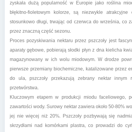
zyskała dużą popularność w Europie jako roślina miod
błękitno-fioletowym kolorze, są niezwykle atrakcyjne 
stosunkowo długi, trwając od czerwca do września, co 
przez znaczną część sezonu.
Proces pozyskiwania nektaru przez pszczoły jest fascy
aparaty gębowe, pobierają słodki płyn z dna kielicha kwia
magazynowany w ich wolu miodowym. W drodze powro
pierwsze przemiany biochemiczne, katalizowane przez en
do ula, pszczoły przekazują zebrany nektar innym r
przetwórstwa.
Kluczowym etapem w produkcji miodu faceliowego, po
zawartości wody. Surowy nektar zawiera około 50-80% w
jej nie więcej niż 20%. Pszczoły pozbywają się nadm
skrzydłami nad komórkami plastra, co prowadzi do cyrk