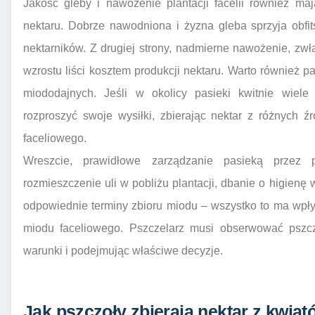
Jakość gleby i nawożenie plantacji facelii również m
nektaru. Dobrze nawodniona i żyzna gleba sprzyja obfi
nektarników. Z drugiej strony, nadmierne nawożenie, z
wzrostu liści kosztem produkcji nektaru. Warto również pa
miododajnych. Jeśli w okolicy pasieki kwitnie wiele
rozproszyć swoje wysiłki, zbierając nektar z różnych 
faceliowego.
Wreszcie, prawidłowe zarządzanie pasieką przez p
rozmieszczenie uli w pobliżu plantacji, dbanie o higienę w
odpowiednie terminy zbioru miodu – wszystko to ma wpły
miodu faceliowego. Pszczelarz musi obserwować pszczo
warunki i podejmując właściwe decyzje.
Jak pszczoły zbierają nektar z kwiató