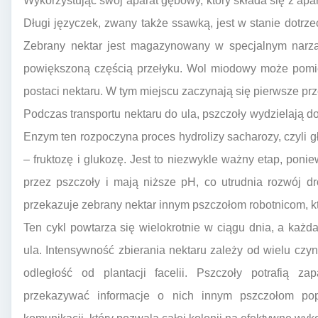
Wykorzystując swój aparat gębowy, który składa się z apar
Długi języczek, zwany także ssawką, jest w stanie dotrzeć
Zebrany nektar jest magazynowany w specjalnym narz
powiększoną częścią przełyku. Wol miodowy może pomi
postaci nektaru. W tym miejscu zaczynają się pierwsze p
Podczas transportu nektaru do ula, pszczoły wydzielają d
Enzym ten rozpoczyna proces hydrolizy sacharozy, czyli g
– fruktozę i glukozę. Jest to niezwykle ważny etap, ponie
przez pszczoły i mają niższe pH, co utrudnia rozwój dr
przekazuje zebrany nektar innym pszczołom robotnicom, kt
Ten cykl powtarza się wielokrotnie w ciągu dnia, a każd
ula. Intensywność zbierania nektaru zależy od wielu czyn
odległość od plantacji facelii. Pszczoły potrafią za
przekazywać informacje o nich innym pszczołom pop