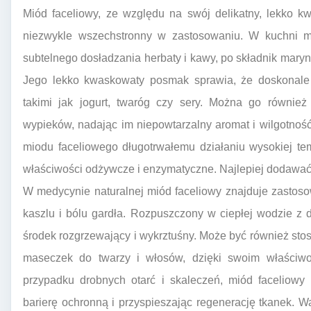
Miód faceliowy, ze względu na swój delikatny, lekko k
niezwykle wszechstronny w zastosowaniu. W kuchni 
subtelnego dosładzania herbaty i kawy, po składnik mary
Jego lekko kwaskowaty posmak sprawia, że doskonale 
takimi jak jogurt, twaróg czy sery. Można go równie
wypieków, nadając im niepowtarzalny aromat i wilgotnoś
miodu faceliowego długotrwałemu działaniu wysokiej te
właściwości odżywcze i enzymatyczne. Najlepiej dodawać 
W medycynie naturalnej miód faceliowy znajduje zastos
kaszlu i bólu gardła. Rozpuszczony w ciepłej wodzie z d
środek rozgrzewający i wykrztuśny. Może być również st
maseczek do twarzy i włosów, dzięki swoim właściwo
przypadku drobnych otarć i skaleczeń, miód faceliow
barierę ochronną i przyspieszając regenerację tkanek. W