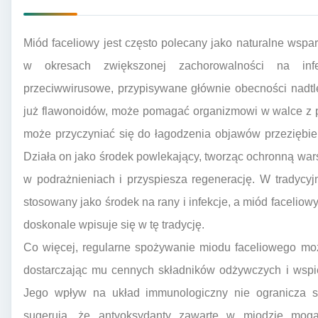
Miód faceliowy jest często polecany jako naturalne wsp
w okresach zwiększonej zachorowalności na infek
przeciwwirusowe, przypisywane głównie obecności nad
już flawonoidów, może pomagać organizmowi w walce z 
może przyczyniać się do łagodzenia objawów przeziębienia
Działa on jako środek powlekający, tworząc ochronną war
w podrażnieniach i przyspiesza regenerację. W tradycy
stosowany jako środek na rany i infekcje, a miód facelio
doskonale wpisuje się w tę tradycję.
Co więcej, regularne spożywanie miodu faceliowego mo
dostarczając mu cennych składników odżywczych i wspi
Jego wpływ na układ immunologiczny nie ogranicza si
sugerują, że antyoksydanty zawarte w miodzie mog