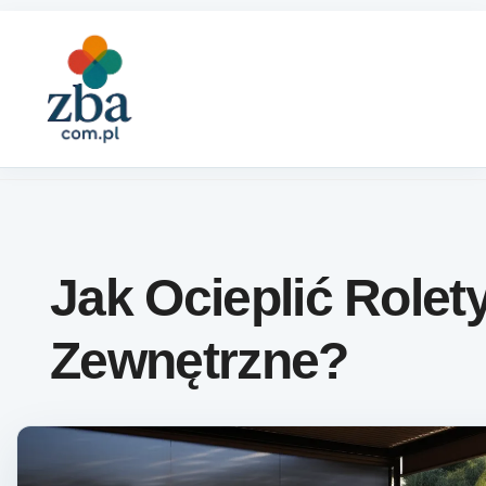
Skip to content
Jak Ocieplić Rolet
Zewnętrzne?