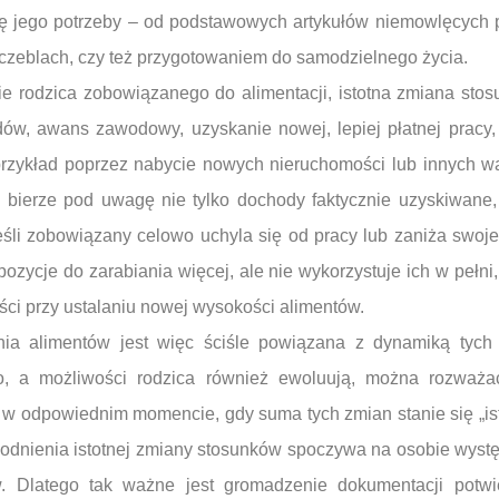
ię jego potrzeby – od podstawowych artykułów niemowlęcych 
czeblach, czy też przygotowaniem do samodzielnego życia.
onie rodzica zobowiązanego do alimentacji, istotna zmiana s
ów, awans zawodowy, uzyskanie nowej, lepiej płatnej pracy,
 przykład poprzez nabycie nowych nieruchomości lub innych w
 bierze pod uwagę nie tylko dochody faktycznie uzyskiwane, 
eśli zobowiązany celowo uchyla się od pracy lub zaniża swoj
spozycje do zarabiania więcej, ale nie wykorzystuje ich w pełn
ści przy ustalaniu nowej wysokości alimentów.
ia alimentów jest więc ściśle powiązana z dynamiką tych 
o, a możliwości rodzica również ewoluują, można rozważa
w odpowiednim momencie, gdy suma tych zmian stanie się „ist
wodnienia istotnej zmiany stosunków spoczywa na osobie wyst
. Dlatego tak ważne jest gromadzenie dokumentacji potwie