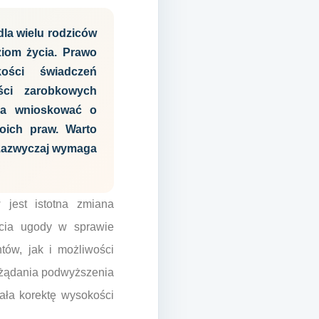
la wielu rodziców
ziom życia. Prawo
kości świadczeń
ści zarobkowych
żna wnioskować o
oich praw. Warto
 zazwyczaj wymaga
jest istotna zmiana
rcia ugody w sprawie
tów, jak i możliwości
 żądania podwyższenia
ała korektę wysokości