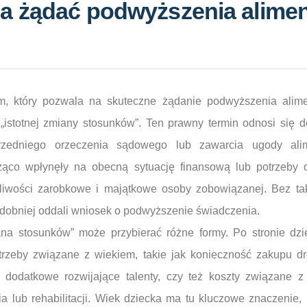
a żądać podwyższenia alime
 który pozwala na skuteczne żądanie podwyższenia alimen
 „istotnej zmiany stosunków”. Ten prawny termin odnosi się do
edniego orzeczenia sądowego lub zawarcia ugody alimen
cząco wpłynęły na obecną sytuację finansową lub potrzeby
liwości zarobkowe i majątkowe osoby zobowiązanej. Bez ta
dobniej oddali wniosek o podwyższenie świadczenia.
ana stosunków” może przybierać różne formy. Po stronie dz
trzeby związane z wiekiem, takie jak konieczność zakupu d
a dodatkowe rozwijające talenty, czy też koszty związane
ia lub rehabilitacji. Wiek dziecka ma tu kluczowe znaczenie