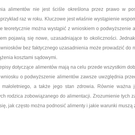
nia alimentów nie jest ściśle określona przez prawo w po
 przykład raz w roku. Kluczowe jest właśnie wystąpienie wspom
że teoretycznie można wystąpić z wnioskiem o podwyższenie a
azem pojawią się nowe, uzasadniające to okoliczności. Jedna
 wniosków bez faktycznego uzasadnienia może prowadzić do n
ążenia kosztami sądowymi.
zepisy dotyczące alimentów mają na celu przede wszystkim do
 wniosku o podwyższenie alimentów zawsze uwzględnia prze
 małoletniego, a także jego stan zdrowia. Równie ważna j
ch rodzica zobowiązanego do alimentacji. Zrozumienie tych z
się, jak często można podnosić alimenty i jakie warunki muszą 