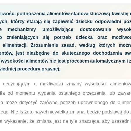
liwości podnoszenia alimentów stanowi kluczową kwestię d
ch, którzy starają się zapewnić dziecku odpowiedni po
uje mechanizmy umożliwiające dostosowanie wyso
do zmieniających się potrzeb dziecka oraz możliwo
alimentacji. Zrozumienie zasad, według których mo
entów, jest niezbędne do skutecznego dochodzenia sw
a wysokości alimentów nie jest procesem automatycznym i
iedniej procedury prawnej.
 decydującym o możliwości zmiany wysokości alimentów 
piła od momentu wydania ostatniego orzeczenia lub zawa
ana może dotyczyć zarówno potrzeb uprawnionego do alimen
go. Nie każda, nawet niewielka zmiana, będzie podstawą do
st wykazanie, że zmiana jest na tyle znacząca, aby uzasadni