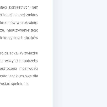
staci konkretnych ram
nianej istotnej zmiany
limentów wielokrotnie,
kże, nadużywanie tego
iekorzystnych skutków
bro dziecka. W związku
de wszystkim potrzeby
est ocena możliwości
asad jest kluczowe dla
zostać spełnione.