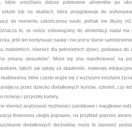
, które umożliwia dalsze pobieranie alimentów po ukoń
szkole lub na studiach, która przygotowuje do wykonywa
tuacji do momentu zakończenia nauki, jednak nie dłużej niż
 Oznacza to, że rodzic zobowiązany do alimentacji nadal ma
ka, jeśli ten kontynuuje naukę i nie jest w stanie samodzielnie
u małoletnich, również dla pełnoletnich dzieci, podstawa do
otna zmiana stosunków”. Może się ona manifestować na prz
udiami, takich jak opłaty za akademiki, materiały edukacyjn
 studiowania, które często wiąże się z wyższymi kosztami życi
podjęcia przez dziecko dodatkowych kursów, szkoleń, czy te
 rozwoju i przyszłej kariery.
dzie również analizował możliwości zarobkowe i majątkowe ro
 sytuacja finansowa uległa poprawie, na przykład poprzez aw
 uzyskanie dodatkowych dochodów, może to stanowić pods