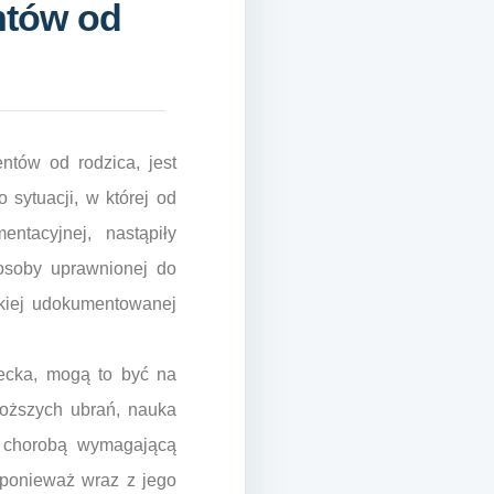
ntów od
tów od rodzica, jest
 sytuacji, w której od
tacyjnej, nastąpiły
 osoby uprawnionej do
kiej udokumentowanej
iecka, mogą to być na
roższych ubrań, nauka
 z chorobą wymagającą
, ponieważ wraz z jego