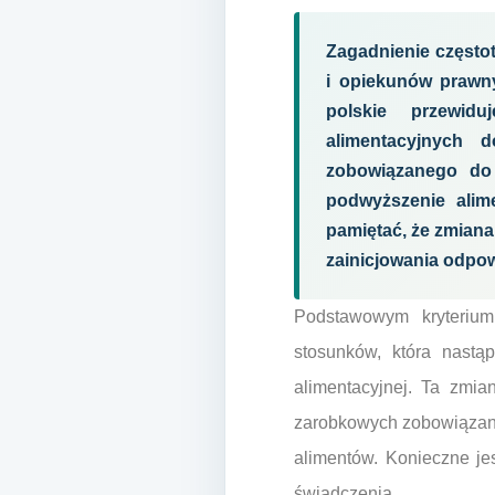
Zagadnienie częstot
i opiekunów prawny
polskie przewid
alimentacyjnych 
zobowiązanego do 
podwyższenie alim
pamiętać, że zmian
zainicjowania odpow
Podstawowym kryterium
stosunków, która nastą
alimentacyjnej. Ta zmi
zarobkowych zobowiązane
alimentów. Konieczne je
świadczenia.