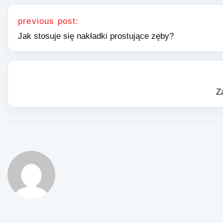
Nawigacja wpisu
previous post:
Jak stosuje się nakładki prostujące zęby?
Z