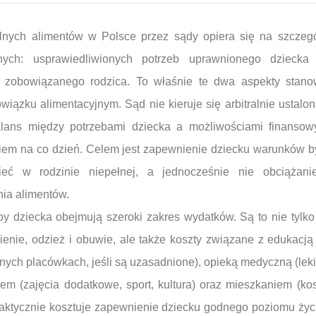
lnych alimentów w Polsce przez sądy opiera się na szczeg
nych: usprawiedliwionych potrzeb uprawnionego dziecka
 zobowiązanego rodzica. To właśnie te dwa aspekty stano
wiązku alimentacyjnym. Sąd nie kieruje się arbitralnie ustalon
lans między potrzebami dziecka a możliwościami finansowy
kiem na co dzień. Celem jest zapewnienie dziecku warunków b
ieć w rodzinie niepełnej, a jednocześnie nie obciążani
ia alimentów.
by dziecka obejmują szeroki zakres wydatków. Są to nie tylk
ienie, odzież i obuwie, ale także koszty związane z edukacją 
ych placówkach, jeśli są uzasadnione), opieką medyczną (leki,
iem (zajęcia dodatkowe, sport, kultura) oraz mieszkaniem (kos
 faktycznie kosztuje zapewnienie dziecku godnego poziomu życ