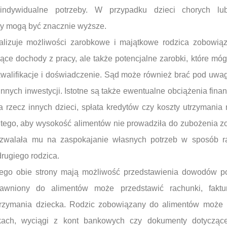
indywidualne potrzeby. W przypadku dzieci chorych lub
by mogą być znacznie wyższe.
nalizuje możliwości zarobkowe i majątkowe rodzica zobowiąz
żące dochody z pracy, ale także potencjalne zarobki, które mó
 kwalifikacje i doświadczenie. Sąd może również brać pod uw
 innych inwestycji. Istotne są także ewentualne obciążenia fi
na rzecz innych dzieci, spłata kredytów czy koszty utrzyman
ego, aby wysokość alimentów nie prowadziła do zubożenia z
ozwalała mu na zaspokajanie własnych potrzeb w sposób r
rugiego rodzica.
go obie strony mają możliwość przedstawienia dowodów po
rawniony do alimentów może przedstawić rachunki, fakt
trzymania dziecka. Rodzic zobowiązany do alimentów może 
kach, wyciągi z kont bankowych czy dokumenty dotycząc