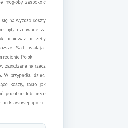
ie mogłoby zaspokoić
a się na wyższe koszty
óre były uznawane za
ak, ponieważ potrzeby
roższe. Sąd, ustalając
 regionie Polski.
ów zasądzane na rzecz
e. W przypadku dzieci
ące koszty, takie jak
być podobne lub nieco
y podstawowej opieki i