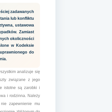
zęściej zadawanych
ania lub konfliktu
sztywna, ustawowa
zypadków. Zamiast
tnych okoliczności
ślone w Kodeksie
y uprawnionego do
nia.
zystkim analizuje się
szty związane z jego
 istotne są zarobki i
owa i rodzinna. Należy
a nie zapewnienie mu
 poziomie zbliżonym do