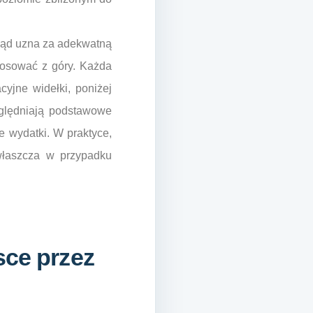
 sąd uzna za adekwatną
tosować z góry. Każda
yjne widełki, poniżej
zględniają podstawowe
e wydatki. W praktyce,
zwłaszcza w przypadku
sce przez