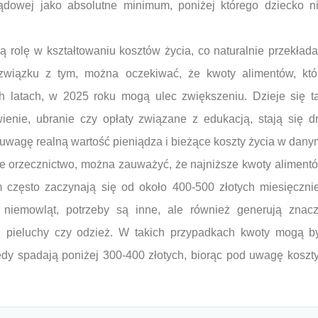
ądowej jako absolutne minimum, poniżej którego dziecko n
ą rolę w kształtowaniu kosztów życia, co naturalnie przekład
związku z tym, można oczekiwać, że kwoty alimentów, kt
 latach, w 2025 roku mogą ulec zwiększeniu. Dzieje się t
wienie, ubranie czy opłaty związane z edukacją, stają się d
 uwagę realną wartość pieniądza i bieżące koszty życia w danym
e orzecznictwo, można zauważyć, że najniższe kwoty aliment
 często zaczynają się od około 400-500 złotych miesięczni
 niemowląt, potrzeby są inne, ale również generują znacz
ć, pieluchy czy odzież. W takich przypadkach kwoty mogą 
edy spadają poniżej 300-400 złotych, biorąc pod uwagę koszt