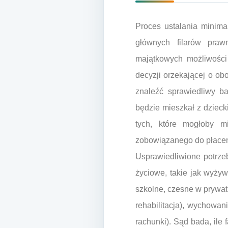
Proces ustalania minima
głównych filarów praw
majątkowych możliwości
decyzji orzekającej o obo
znaleźć sprawiedliwy ba
będzie mieszkał z dziec
tych, które mogłoby m
zobowiązanego do płacen
Usprawiedliwione potrze
życiowe, takie jak wyżyw
szkolne, czesne w prywatn
rehabilitacja), wychowan
rachunki). Sąd bada, ile