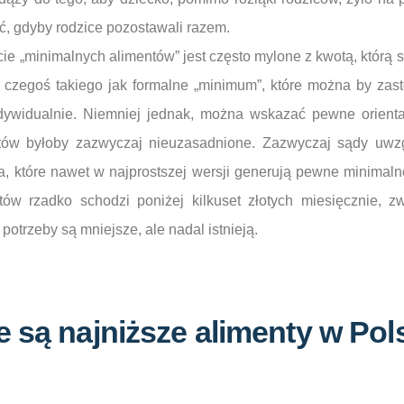
ąć, gdyby rodzice pozostawali razem.
ęcie „minimalnych alimentów” jest często mylone z kwotą, którą
a czegoś takiego jak formalne „minimum”, które można by zas
dywidualnie. Niemniej jednak, można wskazać pewne orientac
entów byłoby zazwyczaj nieuzasadnione. Zazwyczaj sądy uw
a, które nawet w najprostszej wersji generują pewne minimaln
ów rzadko schodzi poniżej kilkuset złotych miesięcznie, 
potrzeby są mniejsze, ale nadal istnieją.
e są najniższe alimenty w Pol