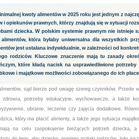
inimalnej kwoty alimentów w 2025 roku jest jednym z najc
 i opiekunów prawnych, którzy znajdują się w sytuacji rozst
ebami dziecka. W polskim systemie prawnym nie istnieje 
alimentów, która byłaby uniwersalna dla wszystkich pr
entów jest ustalana indywidualnie, w zależności od konkre
jego rodziców. Kluczowe znaczenie mają tu zasady okre
ńczym, które kładą nacisk na usprawiedliwione potrzeb
bkowe i majątkowe możliwości zobowiązanego do ich płace
limentów, sąd bierze pod uwagę szereg czynników. Przede ws
n zdrowia, potrzeby edukacyjne, wychowawcze, a także ko
wyżywienie, ubranie, leczenie czy zajęcia dodatkowe. Równie
zica, który ma płacić alimenty, a także jego sytuacja majątk
 mają na celu zaspokojenie bieżących potrzeb dziecka, 
dąży do tego, aby dziecko, pomimo rozłąki rodziców, żyło na