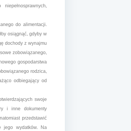
 niepełnosprawnych,
anego do alimentacji.
głby osiągnąć, gdyby w
agę dochody z wynajmu
nansowe zobowiązanego,
ia nowego gospodarstwa
obowiązanego rodzica,
ażąco odbiegający od
twierdzających swoje
ury i inne dokumenty
natomiast przedstawić
e jego wydatków. Na