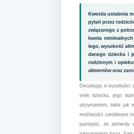
Kwestia ustalenia m
pytań przez rodziców
związanego z potrz
kwota minimalnych 
tego, wysokość alim
danego dziecka i 
rodzinnym i opieku
alimentów oraz zaro
Decydując o wysokości a
wiek dziecka, jego sta
utrzymaniem, takie jak 
możliwości zarobkowe rod
pamiętać, że alimenty
luksusowego życia. Sąd 