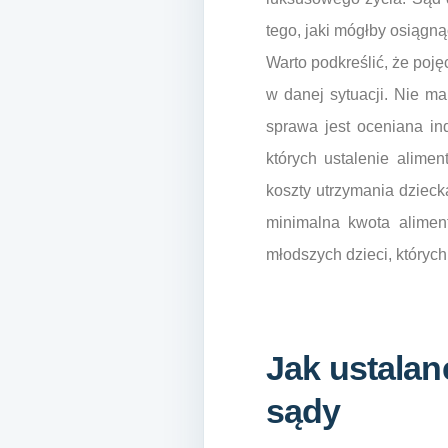
tego, jaki mógłby osiągn
Warto podkreślić, że poj
w danej sytuacji. Nie m
sprawa jest oceniana in
których ustalenie alim
koszty utrzymania dzieck
minimalna kwota aliment
młodszych dzieci, których 
Jak ustalan
sądy