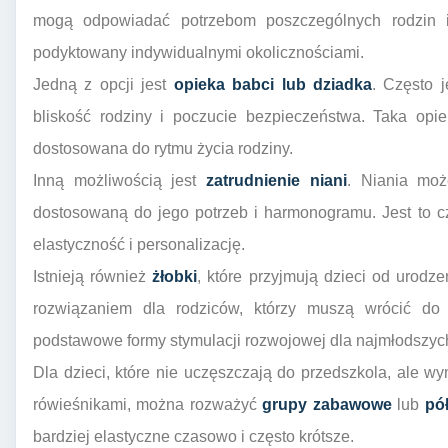
mogą odpowiadać potrzebom poszczególnych rodzin i
podyktowany indywidualnymi okolicznościami.
Jedną z opcji jest
opieka babci lub dziadka
. Często j
bliskość rodziny i poczucie bezpieczeństwa. Taka opi
dostosowana do rytmu życia rodziny.
Inną możliwością jest
zatrudnienie niani
. Niania moż
dostosowaną do jego potrzeb i harmonogramu. Jest to cz
elastyczność i personalizację.
Istnieją również
żłobki
, które przyjmują dzieci od urodz
rozwiązaniem dla rodziców, którzy muszą wrócić do p
podstawowe formy stymulacji rozwojowej dla najmłodszyc
Dla dzieci, które nie uczęszczają do przedszkola, ale wy
rówieśnikami, można rozważyć
grupy zabawowe
lub
pó
bardziej elastyczne czasowo i często krótsze.