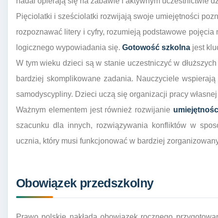
nadal opierają się na zabawie i aktywnym uczestnictwie d
Pięciolatki i sześciolatki rozwijają swoje umiejętności po
rozpoznawać litery i cyfry, rozumieją podstawowe pojęcia
logicznego wypowiadania się.
Gotowość szkolna
jest kl
W tym wieku dzieci są w stanie uczestniczyć w dłuższych
bardziej skomplikowane zadania. Nauczyciele wspierają 
samodyscypliny. Dzieci uczą się organizacji pracy własnej
Ważnym elementem jest również rozwijanie
umiejętnośc
szacunku dla innych, rozwiązywania konfliktów w sposó
ucznia, który musi funkcjonować w bardziej zorganizowan
Obowiązek przedszkolny
Prawo polskie nakłada obowiązek rocznego przygotowan