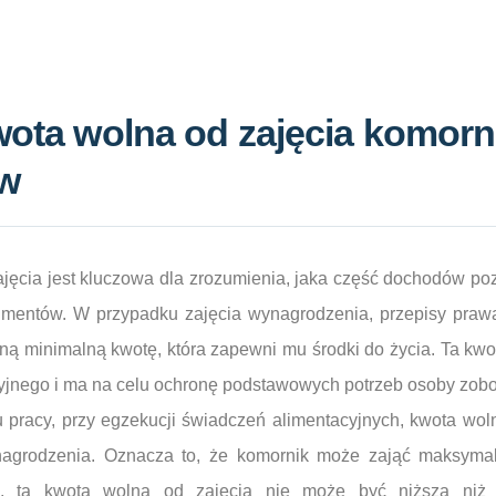
wota wolna od zajęcia komor
ów
jęcia jest kluczowa dla zrozumienia, jaka część dochodów poz
mentów. W przypadku zajęcia wynagrodzenia, przepisy prawa
ą minimalną kwotę, która zapewni mu środki do życia. Ta kwot
yjnego i ma na celu ochronę podstawowych potrzeb osoby zob
u pracy, przy egzekucji świadczeń alimentacyjnych, kwota wol
ynagrodzenia. Oznacza to, że komornik może zająć maksymal
e, ta kwota wolna od zajęcia nie może być niższa niż