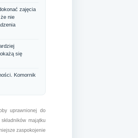
dokonać zajęcia
 że nie
adzenia
ardziej
okażą się
ności. Komornik
soby uprawnionej do
 składników majątku
łniejsze zaspokojenie