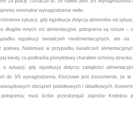
m za pracę. Oznacza to, że nawet jeśli 3/5 wynagrodzenia p
ajmniej minimalne wynagrodzenie netto.
ozróżnienie sytuacji, gdy egzekucja dotyczy alimentów od sytu
ku długów innych niż alimentacyjne, potrącenia są niższe –
padku egzekucji świadczeń niealimentacyjnych, ale na 
 połowa. Natomiast w przypadku świadczeń alimentacyjnyc
ej kwoty, co podkreśla priorytetowy charakter ochrony dziecka.
o sytuacji, gdy egzekucja dotyczy zaległości alimentacyj
ń do 3/5 wynagrodzenia. Kluczowe jest zrozumienie, że te 
u obowiązkowych obciążeń podatkowych i składkowych. Komorn
potrącenia; musi ściśle przestrzegać zapisów Kodeksu 