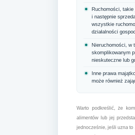
Ruchomości, takie
i następnie sprzed
wszystkie ruchomo
działalności gospo
Nieruchomości, w t
skomplikowanym pr
nieskuteczne lub g
Inne prawa majątko
może również zająć
Warto podkreślić, że ko
alimentów lub jej przeds
jednocześnie, jeśli uzna to