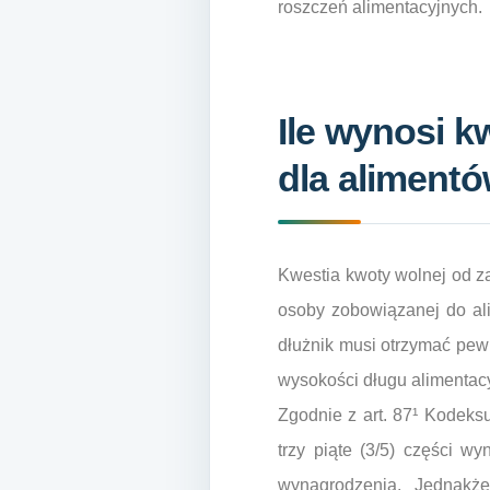
roszczeń alimentacyjnych.
Ile wynosi k
dla aliment
Kwestia kwoty wolnej od za
osoby zobowiązanej do ali
dłużnik musi otrzymać pewn
wysokości długu alimentac
Zgodnie z art. 87¹ Kodeks
trzy piąte (3/5) części w
wynagrodzenia. Jednakż