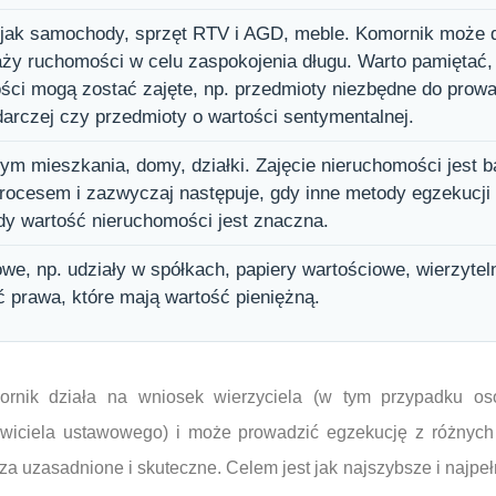
 jak samochody, sprzęt RTV i AGD, meble. Komornik może 
aży ruchomości w celu zaspokojenia długu. Warto pamiętać,
ści mogą zostać zajęte, np. przedmioty niezbędne do prow
darczej czy przedmioty o wartości sentymentalnej.
ym mieszkania, domy, działki. Zajęcie nieruchomości jest b
ocesem i zazwyczaj następuje, gdy inne metody egzekucji 
dy wartość nieruchomości jest znaczna.
we, np. udziały w spółkach, papiery wartościowe, wierzytel
 prawa, które mają wartość pieniężną.
mornik działa na wniosek wierzyciela (w tym przypadku o
tawiciela ustawowego) i może prowadzić egzekucję z różnych
 za uzasadnione i skuteczne. Celem jest jak najszybsze i najpe