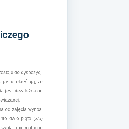
niczego
ostaje do dyspozycji
 jasno określają, że
a jest niezależna od
owiązanej.
na od zajęcia wynosi
nie dwie piąte (2/5)
 kwota minimalnego