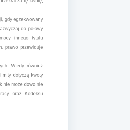
rzekracza tę kwotę,
acji, gdy egzekwowany
 zazwyczaj do połowy
mocy innego tytułu
h, prawo przewiduje
nych. Wtedy również
limity dotyczą kwoty
ik nie może dowolnie
pracy oraz Kodeksu