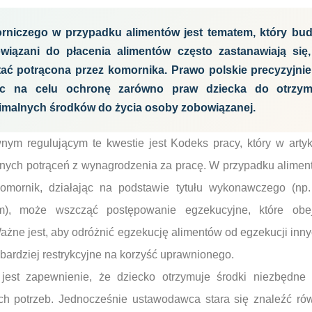
rniczego w przypadku alimentów jest tematem, który budz
wiązani do płacenia alimentów często zastanawiają się,
ć potrącona przez komornika. Prawo polskie precyzyjnie 
ąc na celu ochronę zarówno praw dziecka do otrzym
inimalnych środków do życia osoby zobowiązanej.
m regulującym te kwestie jest Kodeks pracy, który w artyk
nych potrąceń z wynagrodzenia za pracę. W przypadku aliment
Komornik, działając na podstawie tytułu wykonawczego (np
m), może wszcząć postępowanie egzekucyjne, które obej
ażne jest, aby odróżnić egzekucję alimentów od egzekucji inn
 bardziej restrykcyjne na korzyść uprawnionego.
jest zapewnienie, że dziecko otrzymuje środki niezbędne 
h potrzeb. Jednocześnie ustawodawca stara się znaleźć r