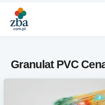
Skip to content
Granulat PVC Cen