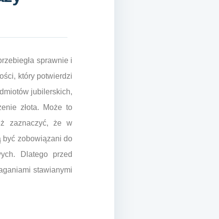
przebiegła sprawnie i
ci, który potwierdzi
miotów jubilerskich,
nie złota. Może to
ież zaznaczyć, że w
ą być zobowiązani do
wych. Dlatego przed
maganiami stawianymi