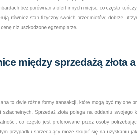
mbardach bez porównania ofert innych miejsc, co często kończy 
orują również stan fizyczny swoich przedmiotów; dobrze utrz
 cenę niż uszkodzone egzemplarze.
nice między sprzedażą złota a
iana to dwie różne formy transakcji, które mogą być mylone p
li szlachetnych. Sprzedaż złota polega na oddaniu swojego 
atności, co często jest preferowane przez osoby potrzebuj
tym przypadku sprzedający może skupić się na uzyskaniu ja