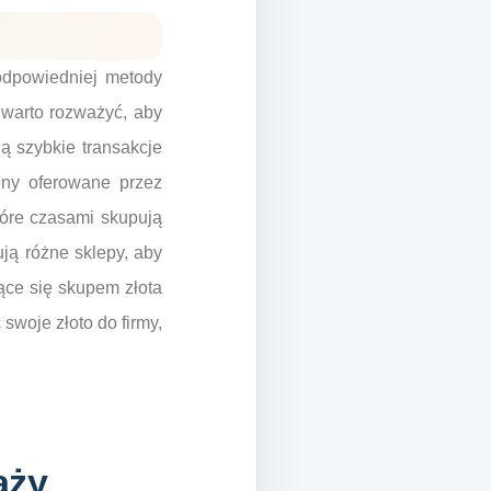
odpowiedniej metody
e warto rozważyć, aby
ją szybkie transakcje
eny oferowane przez
tóre czasami skupują
ują różne sklepy, aby
jące się skupem złota
swoje złoto do firmy,
aży