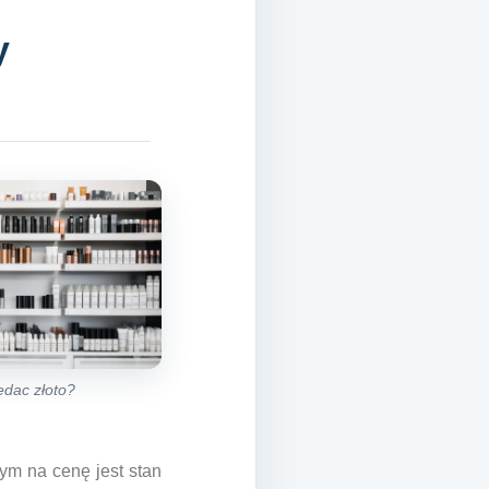
y
dac złoto?
ym na cenę jest stan