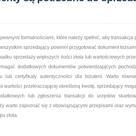
 pewnymi formalnościami, które należy spełnić, aby transakcja 
wszystkim sprzedający powinni przygotować dokument tożsamoś
dku sprzedaży większych ilości złota lub wartościowych przed
ymagać dodatkowych dokumentów potwierdzających pochodze
 lub certyfikaty autentyczności dla biżuterii. Warto równ
 o wartości przekraczającej określoną kwotę, sprzedający mog
podatkowych lub zgłoszenia transakcji do urzędów skarbo
ży warto zapoznać się z obowiązującymi przepisami oraz wy
pu złota.