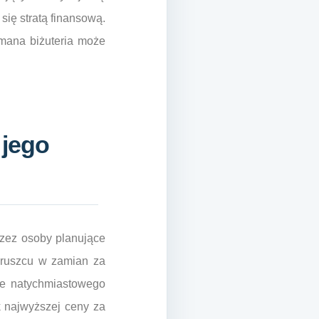
się stratą finansową.
ymana biżuteria może
 jego
rzez osoby planujące
kruszcu w zamian za
ące natychmiastowego
k najwyższej ceny za