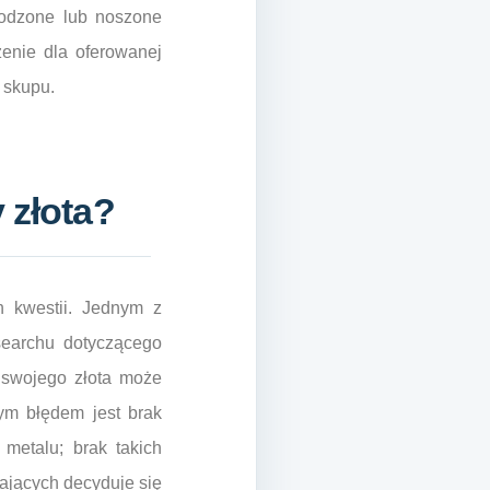
kodzone lub noszone
enie dla oferowanej
 skupu.
 złota?
h kwestii. Jednym z
searchu dotyczącego
 swojego złota może
nym błędem jest brak
metalu; brak takich
ających decyduje się