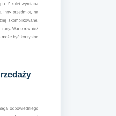
upu. Z kolei wymiana
a inny przedmiot, na
ziej skomplikowane,
miany. Warto również
o może być korzystne
przedaży
ymaga odpowiedniego