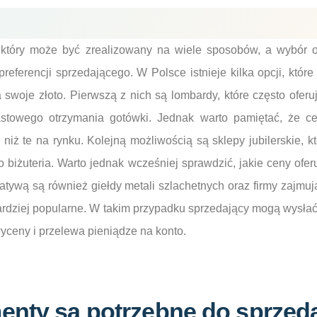
, który może być zrealizowany na wiele sposobów, a wybór 
referencji sprzedającego. W Polsce istnieje kilka opcji, któr
swoje złoto. Pierwszą z nich są lombardy, które często oferu
stowego otrzymania gotówki. Jednak warto pamiętać, że c
iż te na rynku. Kolejną możliwością są sklepy jubilerskie, k
 to biżuteria. Warto jednak wcześniej sprawdzić, jakie ceny ofer
natywą są również giełdy metali szlachetnych oraz firmy zajmu
bardziej popularne. W takim przypadku sprzedający mogą wysłać 
yceny i przelewa pieniądze na konto.
enty są potrzebne do sprzed