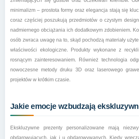
zmieniających się gustów oraz oczekiwań klientów. Ob
minimalizm – prostota formy oraz elegancja stają się klu
coraz częściej poszukują przedmiotów o czystym design
nadmiernego obciążania ich dodatkowym zdobieniem. Kol
osób zwraca uwagę na to, skąd pochodzą materiały użyte
właściwości ekologiczne. Produkty wykonane z recykl
rosnącym zainteresowaniem. Również technologia odgr
nowoczesne metody druku 3D oraz laserowego grawer
projektów w krótkim czasie.
Jakie emocje wzbudzają ekskluzywn
Ekskluzywne prezenty personalizowane mają niezw
obdarowujących, jak i u obdarowywanych. Kiedy wręcz