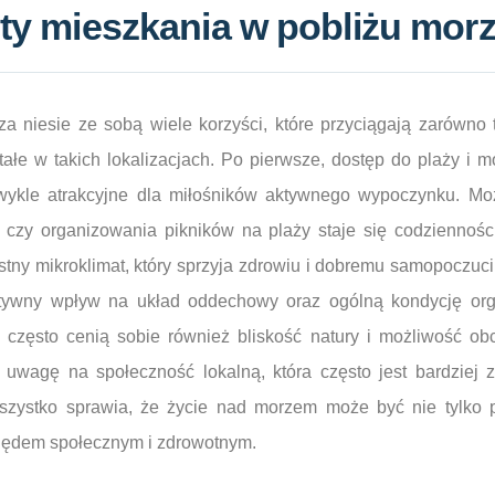
ety mieszkania w pobliżu mor
a niesie ze sobą wiele korzyści, które przyciągają zarówno t
tałe w takich lokalizacjach. Po pierwsze, dostęp do plaży i 
ykle atrakcyjne dla miłośników aktywnego wypoczynku. Mo
czy organizowania pikników na plaży staje się codziennośc
stny mikroklimat, który sprzyja zdrowiu i dobremu samopoczuc
tywny wpływ na układ oddechowy oraz ogólną kondycję org
 często cenią sobie również bliskość natury i możliwość ob
uwagę na społeczność lokalną, która często jest bardziej z
szystko sprawia, że życie nad morzem może być nie tylko p
lędem społecznym i zdrowotnym.