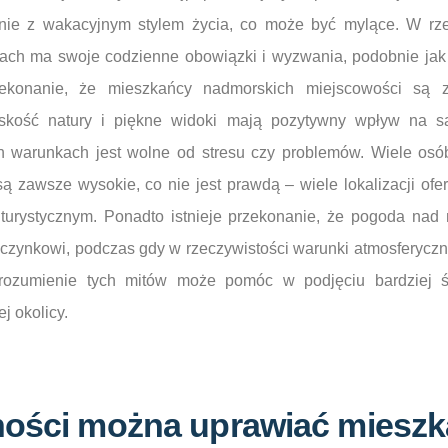
ie z wakacyjnym stylem życia, co może być mylące. W rze
ach ma swoje codzienne obowiązki i wyzwania, podobnie jak 
ekonanie, że mieszkańcy nadmorskich miejscowości są z
iskość natury i piękne widoki mają pozytywny wpływ na s
h warunkach jest wolne od stresu czy problemów. Wiele osó
 zawsze wysokie, co nie jest prawdą – wiele lokalizacji ofer
urystycznym. Ponadto istnieje przekonanie, że pogoda nad
oczynkowi, podczas gdy w rzeczywistości warunki atmosferyc
Zrozumienie tych mitów może pomóc w podjęciu bardziej ś
j okolicy.
ności można uprawiać mieszk