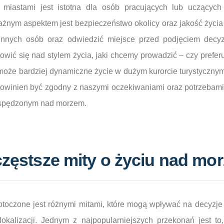
 miastami jest istotna dla osób pracujących lub uczącyc
żnym aspektem jest bezpieczeństwo okolicy oraz jakość życi
innych osób oraz odwiedzić miejsce przed podjęciem decyz
owić się nad stylem życia, jaki chcemy prowadzić – czy prefe
może bardziej dynamiczne życie w dużym kurorcie turystyczny
owinien być zgodny z naszymi oczekiwaniami oraz potrzebam
 spędzonym nad morzem.
częstsze mity o życiu nad m
toczone jest różnymi mitami, które mogą wpływać na decyzj
okalizacji. Jednym z najpopularniejszych przekonań jest t