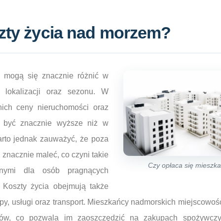
szty życia nad morzem?
 mogą się znacznie różnić w
j lokalizacji oraz sezonu. W
tnich ceny nieruchomości oraz
być znacznie wyższe niż w
arto jednak zauważyć, że poza
znacznie maleć, co czyni takie
Czy opłaca się mieszk
pnymi dla osób pragnących
 Koszty życia obejmują także
y, usługi oraz transport. Mieszkańcy nadmorskich miejscowośc
pów, co pozwala im zaoszczędzić na zakupach spożywczy