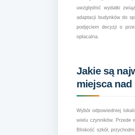
uwzględnić wydatki zwią
adaptacji budynków do spe
podjęciem decyzji o prze
opłacalna.
Jakie są naj
miejsca na
Wybór odpowiedniej lokal
wielu czynników. Przede w
Bliskość szkół, przychod