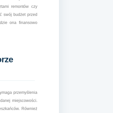
ztami remontów czy
ać swój budżet przed
ędzie ona finansowo
orze
wymaga przemyślenia
 danej miejscowości.
ieszkańców. Również