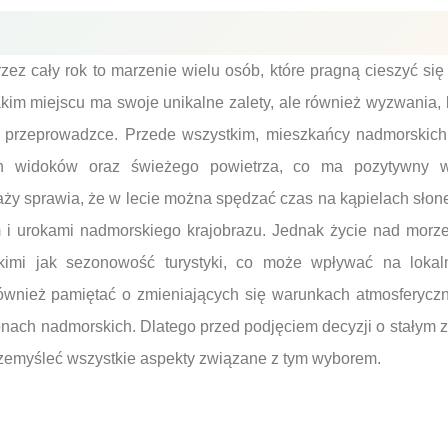
ez cały rok to marzenie wielu osób, które pragną cieszyć się
akim miejscu ma swoje unikalne zalety, ale również wyzwania,
o przeprowadzce. Przede wszystkim, mieszkańcy nadmorskic
ch widoków oraz świeżego powietrza, co ma pozytywny 
aży sprawia, że w lecie można spędzać czas na kąpielach słon
 i urokami nadmorskiego krajobrazu. Jednak życie nad morz
akimi jak sezonowość turystyki, co może wpływać na loka
ównież pamiętać o zmieniających się warunkach atmosferycz
onach nadmorskich. Dlatego przed podjęciem decyzji o stałym 
rzemyśleć wszystkie aspekty związane z tym wyborem.