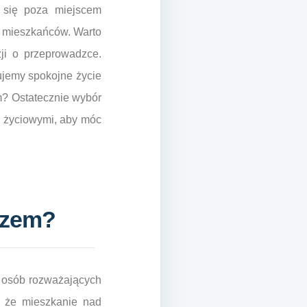
h się poza miejscem
a mieszkańców. Warto
ji o przeprowadzce.
rujemy spokojne życie
m? Ostatecznie wybór
i życiowymi, aby móc
orzem?
e osób rozważających
o, że mieszkanie nad