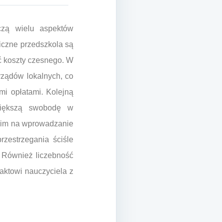
czą wielu aspektów
iczne przedszkola są
ć koszty czesnego. W
rządów lokalnych, co
mi opłatami. Kolejną
 większą swobodę w
 im na wprowadzanie
zestrzegania ściśle
 Również liczebność
aktowi nauczyciela z