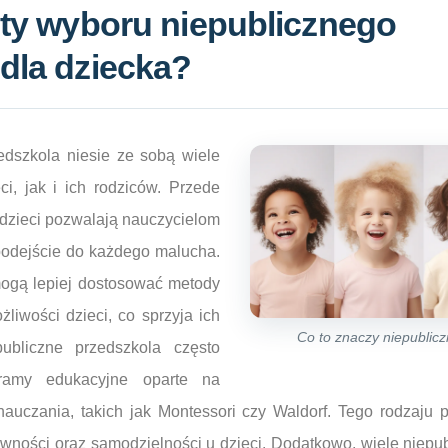
ety wyboru niepublicznego
dla dziecka?
edszkola niesie ze sobą wiele
ci, jak i ich rodziców. Przede
 dzieci pozwalają nauczycielom
podejście do każdego malucha.
mogą lepiej dostosować metody
liwości dzieci, co sprzyja ich
Co to znaczy niepublic
publiczne przedszkola często
gramy edukacyjne oparte na
uczania, takich jak Montessori czy Waldorf. Tego rodzaju p
ywności oraz samodzielności u dzieci. Dodatkowo, wiele niepu