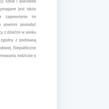
ji szkół i placówek
Wymagane jest także
az zapewnienie im
ch powinni posiadać
cy z dziećmi w wieku
ć zgodny z podstawą
dowej. Niepubliczne
ormowania rodziców o