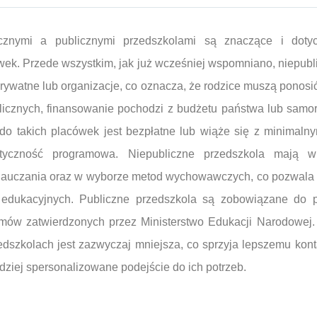
cznymi a publicznymi przedszkolami są znaczące i doty
wek. Przede wszystkim, jak już wcześniej wspomniano, niepubl
rywatne lub organizacje, co oznacza, że rodzice muszą ponosi
licznych, finansowanie pochodzi z budżetu państwa lub samo
do takich placówek jest bezpłatne lub wiąże się z minimalny
lastyczność programowa. Niepubliczne przedszkola mają
nauczania oraz w wyborze metod wychowawczych, co pozwala
edukacyjnych. Publiczne przedszkola są zobowiązane do pr
amów zatwierdzonych przez Ministerstwo Edukacji Narodowej.
edszkolach jest zazwyczaj mniejsza, co sprzyja lepszemu kont
dziej spersonalizowane podejście do ich potrzeb.