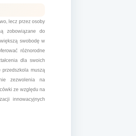
two, lecz przez osoby
 są zobowiązane do
ją większą swobodę w
ferować różnorodne
tałcenia dla swoich
e przedszkola muszą
dnie zezwolenia na
lacówki ze względu na
zacji innowacyjnych