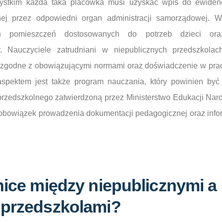
ystkim każda taka placówka musi uzyskać wpis do ewidenc
nej przez odpowiedni organ administracji samorządowej. 
ch pomieszczeń dostosowanych do potrzeb dzieci or
y. Nauczyciele zatrudniani w niepublicznych przedszkola
 zgodne z obowiązującymi normami oraz doświadczenie w pra
spektem jest także program nauczania, który powinien by
zedszkolnego zatwierdzoną przez Ministerstwo Edukacji Naro
obowiązek prowadzenia dokumentacji pedagogicznej oraz inf
nice między niepublicznymi a
 przedszkolami?