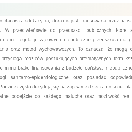
o placówka edukacyjna, która nie jest finansowana przez pańs
e. W przeciwieństwie do przedszkoli publicznych, które
h norm i regulacji rządowych, niepubliczne przedszkola ma
zania oraz metod wychowawczych. To oznacza, że mogą o
 przyciąga rodziców poszukujących alternatywnych form ksz
 że mimo braku finansowania z budżetu państwa, niepubliczn
ogi sanitarno-epidemiologiczne oraz posiadać odpowie
Rodzice często decydują się na zapisanie dziecka do takiej p
ualne podejście do każdego malucha oraz możliwość reali