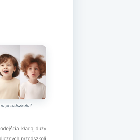
zne przedszkole?
odejścia kładą duży
blicznych przedszkoli